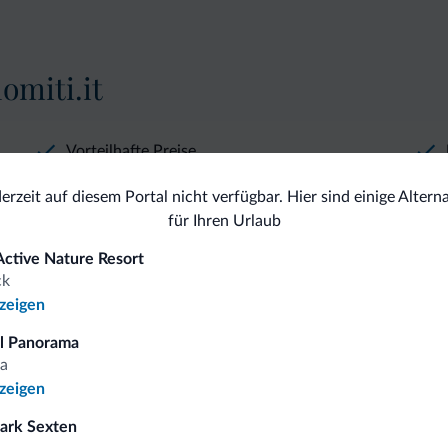
omiti.it
Vorteilhafte Preise
derzeit auf diesem Portal nicht verfügbar. Hier sind einige Alter
für Ihren Urlaub
Active Nature Resort
 auf
ck
nzeigen
l Panorama
a
iten
nzeigen
ark Sexten
gebote und Neuigkeiten für Ihren Urlaub in den Dolomiten.