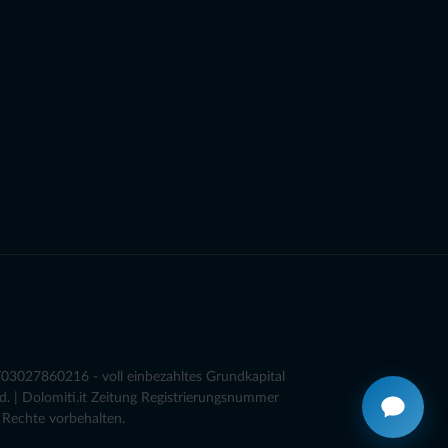
03027860216 - voll einbezahltes Grundkapital
. | Dolomiti.it Zeitung Registrierungsnummer
 Rechte vorbehalten.