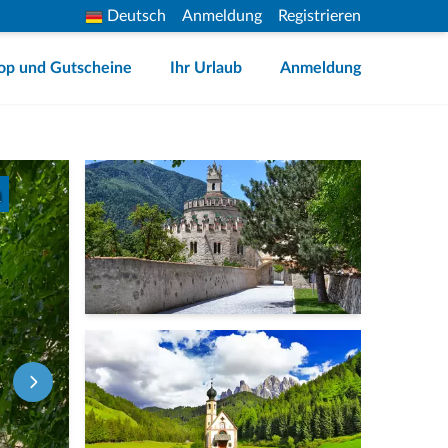
Deutsch
Anmeldung
Registrieren
op und Gutscheine
Ihr Urlaub
Anmeldung
n