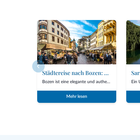
Städtereise nach Bozen: was man sehen kann, was man unternehmen kann und wann die beste Reisezeit ist
Bozen ist eine elegante und authentische Alpenstadt, in der Kultur, Natur und Lebensq...
Mehr lesen