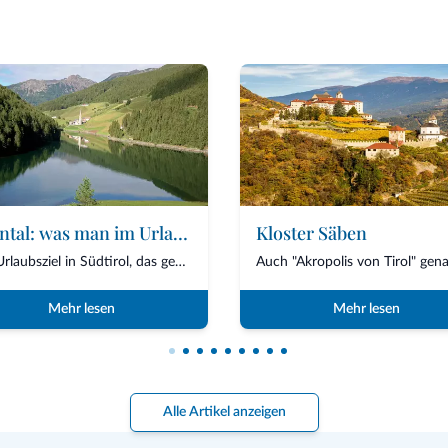
Sarntal: was man im Urlaub sehen und unternehmen kann
Kloster Säben
Ein Urlaubsziel in Südtirol, das geprägt ist von seiner volkstümlichen Tradition, der...
Mehr lesen
Mehr lesen
Alle Artikel anzeigen