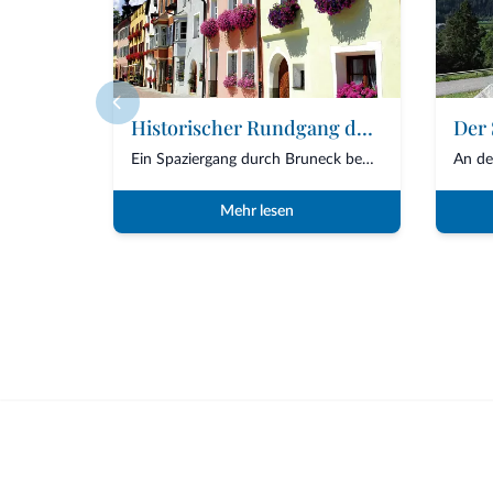
Historischer Rundgang durch die Straßen von Bruneck
Ein Spaziergang durch Bruneck bedeutet, in eine Stadt einzutauchen, die alpinen Charm...
Mehr lesen