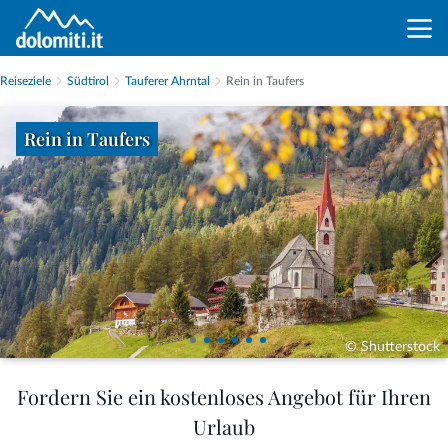
Reiseziele
Südtirol
Tauferer Ahrntal
Rein in Taufers
Rein in Taufers
© Shutterstock
Fordern Sie ein kostenloses Angebot für Ihren
Urlaub