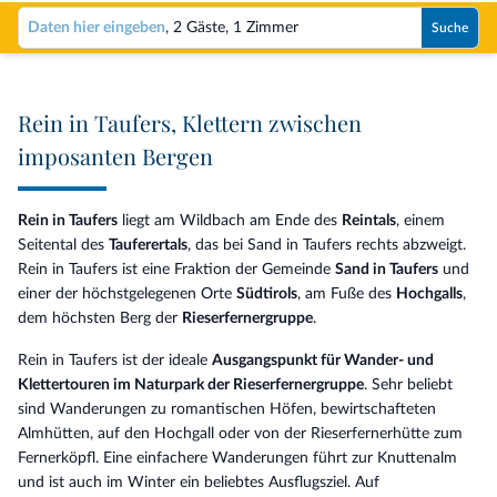
Daten hier eingeben
,
2 Gäste
,
1 Zimmer
Suche
Rein in Taufers, Klettern zwischen
imposanten Bergen
Rein in Taufers
liegt am Wildbach am Ende des
Reintals
, einem
Seitental des
Tauferertals
, das bei Sand in Taufers rechts abzweigt.
Rein in Taufers ist eine Fraktion der Gemeinde
Sand in Taufers
und
einer der höchstgelegenen Orte
Südtirols
, am Fuße des
Hochgalls
,
dem höchsten Berg der
Rieserfernergruppe
.
Rein in Taufers ist der ideale
Ausgangspunkt für Wander- und
Klettertouren im Naturpark der Rieserfernergruppe
. Sehr beliebt
sind Wanderungen zu romantischen Höfen, bewirtschafteten
Almhütten, auf den Hochgall oder von der Rieserfernerhütte zum
Fernerköpfl. Eine einfachere Wanderungen führt zur Knuttenalm
und ist auch im Winter ein beliebtes Ausflugsziel. Auf