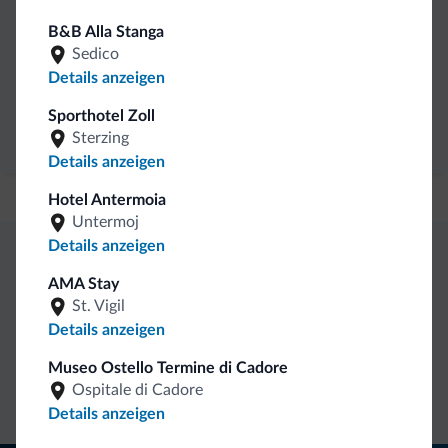
Ich ermächtige DESTINATION S.r.l. meine Daten in
B&B Alla Stanga
Übereinstimmung mit den geltenden Vorschriften für den
Sedico
Schutz von Personen zu verarbeiten,
in Bezug auf die
Details anzeigen
Verarbeitung personenbezogener Daten
. *
Sporthotel Zoll
Senden Sie Ihre Anfrage
Sterzing
Details anzeigen
Hotel Antermoia
Untermoj
Details anzeigen
Exklusive Vorteile von Dolomiti.it
AMA Stay
St. Vigil
Details anzeigen
Direkter
Vorteilhafte
Kontakt
Preise
Unverbindliche
Museo Ostello Termine di Cadore
Ospitale di Cadore
Anfragen
Details anzeigen