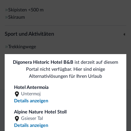
Skipass-Service
, einen Leseraum mit Bibliothek und Kamin
Skipisten
<500 m
sowie einen mit dem Hotel vereinbarten Taxiservice.
Skiraum
Sport und Aktivitäten
Trekkingwege
Digonera Historic Hotel B&B
ist derzeit auf diesem
Internet
Portal nicht verfügbar. Hier sind einige
Kostenloses WLAN-Internet
Alternativlösungen für Ihren Urlaub
Hotel Antermoia
Untermoj
Details anzeigen
Exklusive Vorteile von Dolomiti.it
Alpine Nature Hotel Stoll
Gsieser Tal
Direkter
Vorteilhafte
Details anzeigen