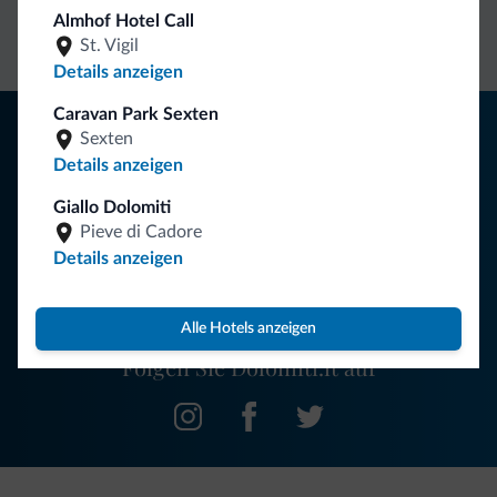
Kontakt
Preise
Unverbindliche
Almhof Hotel Call
Anfragen
St. Vigil
Details anzeigen
Caravan Park Sexten
Tipps aus den Dolomiten
Sexten
Details anzeigen
Sie erhalten Informationen, exklusive Angebote und
Neuigkeiten für Ihren Urlaub in den Dolomiten.
Giallo Dolomiti
Pieve di Cadore
Details anzeigen
NEWSLETTER ABONNIEREN
Alle Hotels anzeigen
Folgen Sie Dolomiti.it auf