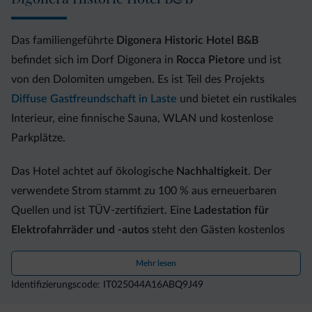
Das familiengeführte
Digonera Historic Hotel B&B
befindet sich im Dorf Digonera in
Rocca Pietore
und ist
von den Dolomiten umgeben. Es ist Teil des Projekts
Diffuse Gastfreundschaft in Laste
und bietet ein rustikales
Interieur, eine finnische Sauna, WLAN und kostenlose
Parkplätze.
Das Hotel achtet auf ökologische
Nachhaltigkeit
. Der
verwendete Strom stammt zu 100 % aus erneuerbaren
Quellen und ist TÜV-zertifiziert. Eine
Ladestation für
Elektrofahrräder und -autos
steht den Gästen kostenlos
zur Verfügung.
Mehr lesen
Das Digonera Historic Hotel liegt 20 Fahrminuten vom
Identifizierungscode: IT025044A16ABQ9J49
Skigebiet Arabba-Marmolada
mit direktem Zugang zur