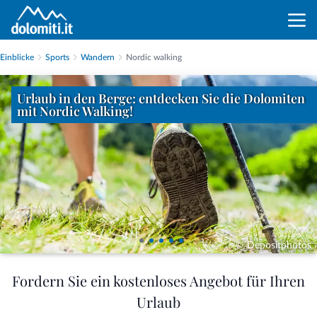
Einblicke
Sports
Wandern
Nordic walking
Urlaub in den Berge: entdecken Sie die Dolomiten
mit Nordic Walking!
© Depositphotos
Fordern Sie ein kostenloses Angebot für Ihren
Urlaub