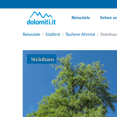
Reiseziele
Sehen un
Reiseziele
Südtirol
Tauferer Ahrntal
Steinhau
Steinhaus