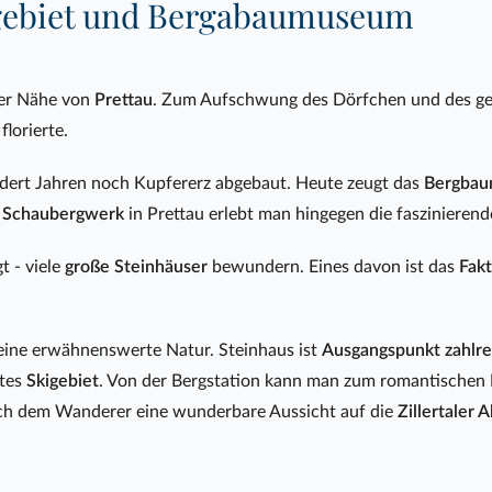
igebiet und Bergabaumuseum
der Nähe von
Prettau
. Zum Aufschwung des Dörfchen und des ge
lorierte.
dert Jahren noch Kupfererz abgebaut. Heute zeugt das
Bergba
m
Schaubergwerk
in Prettau erlebt man hingegen die faszinieren
t - viele
große Steinhäuser
bewundern. Eines davon ist das
Fak
eine erwähnenswerte Natur. Steinhaus ist
Ausgangspunkt zahlr
btes
Skigebiet
. Von der Bergstation kann man zum romantischen
sich dem Wanderer eine wunderbare Aussicht auf die
Zillertaler 