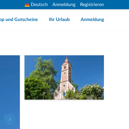
Deutsch
Anmeldung
Registrieren
op und Gutscheine
Ihr Urlaub
Anmeldung