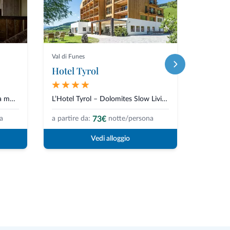
Val di Funes
Selva di C
Hotel Tyrol
Garni
Con vista sull'imponente catena montuosa delle Dolomiti, l'Hotel Boite sorg...
L’Hotel Tyrol – Dolomites Slow Living, a conduzione familiare, si trova in...
73€
a
a partire da:
notte/persona
Vedi alloggio