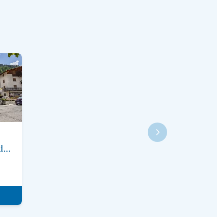
Soggiorno a Selva di Cadore - Val Fiorentina - Dolomiti