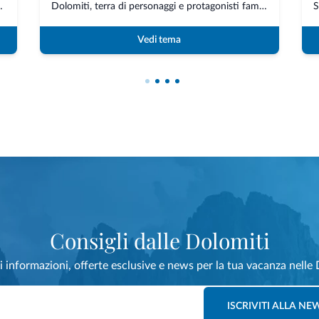
ige, Trentino e Bellunese son...
Dolomiti, terra di personaggi e protagonisti famosi. In queste terre sono nati o hann...
Vedi tema
Consigli dalle Dolomiti
i informazioni, offerte esclusive e news per la tua vacanza nelle 
ISCRIVITI ALLA N