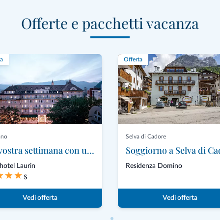
Offerte e pacchetti vacanza
ta
Offerta
ano
Selva di Cadore
La vostra settimana con una notte gratuita
hotel Laurin
Residenza Domino
s
Vedi offerta
Vedi offerta