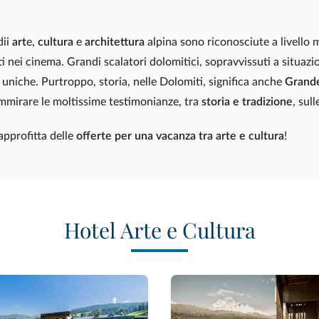
dii
art
e,
cultura
e
architettura
alpina sono riconosciute a livello m
 nei cinema. Grandi scalatori dolomitici, sopravvissuti a situazio
 uniche. Purtroppo, storia, nelle Dolomiti, significa anche
Grand
 ammirare le moltissime testimonianze, tra
storia e tradizione
, sul
approfitta delle
offerte per una vacanza tra arte e cultura
!
Hotel Arte e Cultura