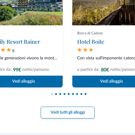
Borca di Cadore
ly Resort Rainer
Hotel Boite
s
Dove le generazioni vivono la montagna insiemeNel cuore delle Dolomiti di S...
99€
80€
ire da:
notte/persona
a partire da:
notte/person
Vedi alloggio
Vedi alloggio
Vedi tutti gli alloggi