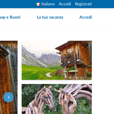
Italiano
Accedi
Registrati
hop e Buoni
La tua vacanza
Accedi