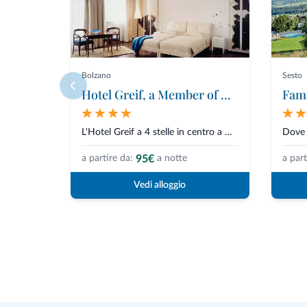
Bolzano
Sesto
Hotel Greif, a Member of Designhotels
Fami
L'Hotel Greif a 4 stelle in centro a Bolzano è un gioiello di design, elega...
95€
a partire da:
a notte
a part
Vedi alloggio