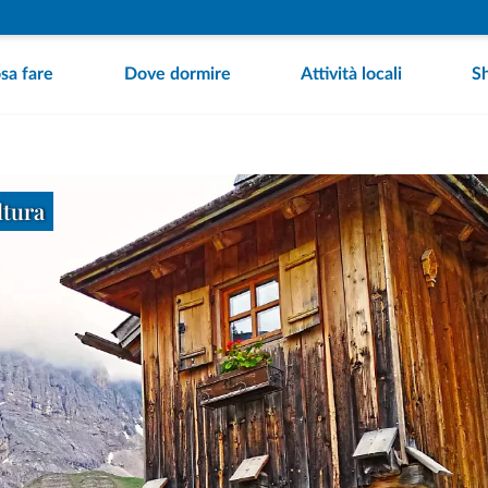
sa fare
Dove dormire
Attività locali
S
ltura