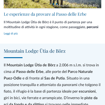
© Mountain Lodge Ütia de Börz
Le esperienze da provare al Passo delle Erbe
Il Mountain Lodge Ütia de Börz è il punto di partenza per una
moltitudine di attività in ogni stagione, come passeggiate,
percorsi
escursionistici
e itinerari in mountain bike di qualsiasi grado di
Leggi di più
difficoltà, da affrontare in solitaria, in famiglia o in compagnia. I più
temerari amano il Passo delle Erbe per le
arrampicate
sul maestoso
Sass de Putia. In inverno si può praticare lo
sci di fondo o lo slittino
Mountain Lodge Ütia de Börz
oppure immergersi nel silenzio nei boschi e prati innevati con le
ciaspole o a piedi.
Il
Mountain Lodge Ütia de Börz
a 2.006 m s.l.m. si trova in
Tra le esperienze da non perdere: l’
escursione alla Roda de Pütia
,
l’escursione panoramica con vista alla valle di Lungiarü, tour in bici
cima al
Passo delle Erbe
, alle porte del
Parco Naturale
in Val di Funes,
trekking invernale al Monte Muro
, visita al Museum
Puez-Odle
e di fronte al
Sas de Putia
. Situato in una
Ladin Ciastel de Tor, l’
alba dal Sas de Putia
e una passeggiata al
posizione tranquilla e attorniato da panorami che tolgono il
chiaro di luna.
fiato, il rifugio è la base di partenza ideale per
escursioni
,
giri in bici, vie ferrate e arrampicate. D’inverno le
piste da
sci da fondo e da slittino
si trovano nelle immediate