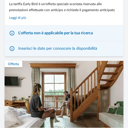
La tariffa Early Bird è un'offerta speciale scontata riservata alle
prenotazioni effettuate con anticipo e richiede il pagamento anticipato
del 100% al momento della prenotazione.
Leggi di più
L'offerta non è applicabile per la tua ricerca
Questa prenotazione è non rimborsabile. In caso di cancellazione,
modifica, mancata presentazione (no-show); arrivo posticipato o partenza
Inserisci le date per conoscere la disponibilità
anticipata, l'importo totale versato verrà trattenuto e non sarà effettuato
alcun rimborso.
Offerta
Con la conferma della prenotazione, l'ospite accetta i presenti termini e
condizioni.