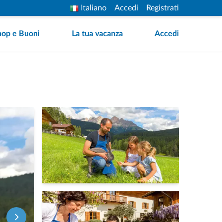
Italiano
Accedi
Registrati
hop e Buoni
La tua vacanza
Accedi