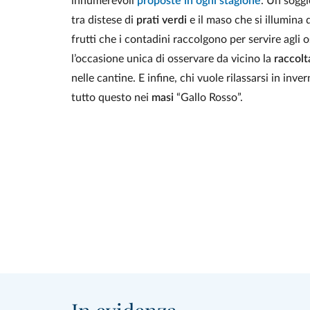
innumerevoli
proposte in ogni stagione
. Un soggi
tra distese di
prati verdi
e il maso che si illumina 
frutti che i contadini raccolgono per servire agli
l’occasione unica di osservare da vicino la
raccolt
nelle cantine. E infine, chi vuole rilassarsi in inve
tutto questo nei
masi
“Gallo Rosso”.