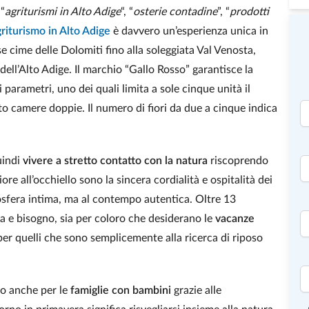
 “
agriturismi in Alto Adige
“, “
osterie contadine
”, “
prodotti
riturismo in Alto Adige
è davvero un’esperienza unica in
e cime delle Dolomiti fino alla soleggiata Val Venosta,
dell’Alto Adige. Il marchio “Gallo Rosso” garantisce la
 parametri, uno dei quali limita a sole cinque unità il
 camere doppie. Il numero di fiori da due a cinque indica
uindi
vivere a stretto contatto con la natura
riscoprendo
Fiore all’occhiello sono la sincera cordialità e ospitalità dei
mosfera intima, ma al contempo autentica. Oltre 13
za e bisogno, sia per coloro che desiderano le
vacanze
per quelli che sono semplicemente alla ricerca di riposo
to anche per le
famiglie con bambini
grazie alle