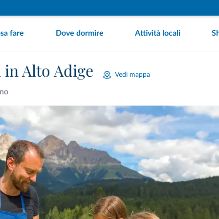
sa fare
Dove dormire
Attività locali
S
 in Alto Adige
Vedi mappa
ano