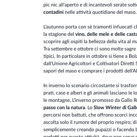
pic nic all’aperto e di incantevoli serate sott
contadini
nelle attività quotidiane del maso
L’autunno porta con sè tramonti infuocati ch
la stagione del
vino, delle mele e delle cas
scoprire agli ospiti la bellezza della vita al 
Tra settembre e ottobre ci sono molte sagre 
tipici. In particolare in ottobre si tiene a Bo
dall'Unione Agricoltori e Coltivatori Diretti 
sapori del maso e comprare i prodotti dell’A
In inverno lo scenario circostante si trasfo
prati, case e alberi e gli animali lasciano l
le montagne. L’inverno promosso da Gallo R
passo con la natura
. Lo
Slow Winter di Gall
percorsi non battuti, che offrono scorci in
ascolta solo il rumore del proprio respiro; d
semplicemente creando pupazzi o facendo bat
perfetti per queste attività, dove non serve 