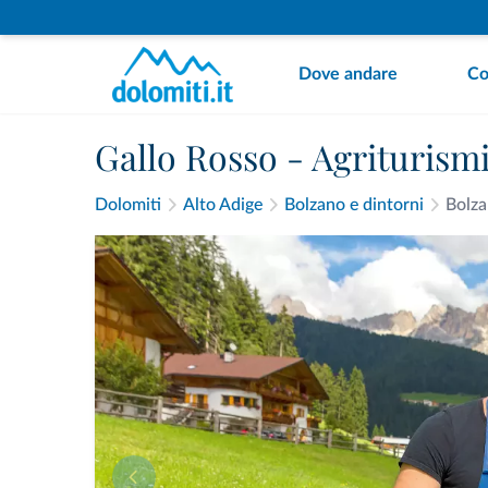
Dove andare
Co
Gallo Rosso - Agriturismi
Dolomiti
Alto Adige
Bolzano e dintorni
Bolz