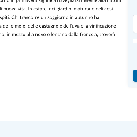
orno in primavera significa risvegliarsi insieme alla natura
di nuova vita. In estate, nei
giardini
maturano deliziosi
 ospiti. Chi trascorre un soggiorno in autunno ha
a delle mele
, delle
castagne
e dell’
uva
e la
vinificazione
rno, in mezzo alla
neve
e lontano dalla frenesia, troverà