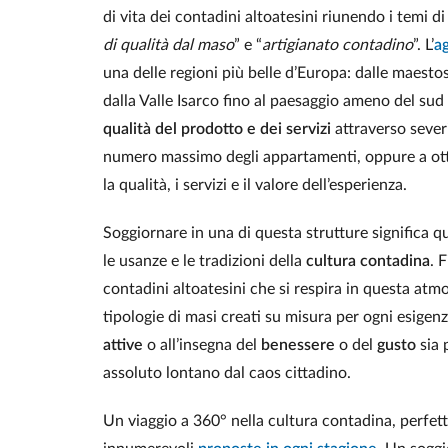
di vita dei contadini altoatesini riunendo i temi di
di qualità dal maso
” e “
artigianato contadino
”. L’
ag
una delle regioni più belle d’Europa: dalle maestos
dalla Valle Isarco fino al paesaggio ameno del sud 
qualità del prodotto e dei servizi
attraverso severi
numero massimo degli appartamenti, oppure a otto
la qualità, i servizi e il valore dell’esperienza.
Soggiornare in una di questa strutture significa q
le usanze e le tradizioni della
cultura contadina
. 
contadini altoatesini che si respira in questa at
tipologie di masi creati su misura per ogni esigen
attive
o all’insegna del
benessere
o del
gusto
sia 
assoluto lontano dal caos cittadino.
Un viaggio a 360° nella cultura contadina, perfet