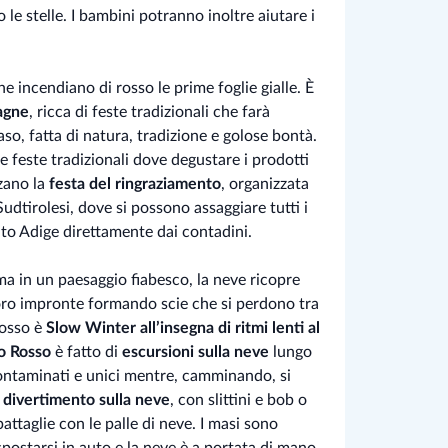
o le stelle. I bambini potranno inoltre aiutare i
.
e incendiano di rosso le prime foglie gialle. È
tagne
, ricca di feste tradizionali che farà
maso, fatta di natura, tradizione e golose bontà.
e feste tradizionali dove degustare i prodotti
lzano la
festa del ringraziamento
, organizzata
Sudtirolesi, dove si possono assaggiare tutti i
lto Adige direttamente dai contadini.
rma in un paesaggio fiabesco, la neve ricopre
e loro impronte formando scie che si perdono tra
osso è
Slow Winter all’insegna di ritmi lenti al
o Rosso
è fatto di
escursioni sulla neve
lungo
contaminati e unici mentre, camminando, si
i
divertimento sulla neve
, con slittini e bob o
taglie con le palle di neve. I masi sono
spostarsi in auto e la neve è a portata di mano.