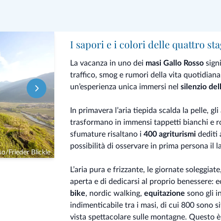
I sapori e i colori delle quattro st
La vacanza in uno dei
masi Gallo Rosso
sign
traffico, smog e rumori della vita quotidiana
un’esperienza unica immersi nel
silenzio del
In primavera l’aria tiepida scalda la pelle, gli
trasformano in immensi tappetti bianchi e 
sfumature risaltano i
400 agriturismi
dediti 
possibilità di osservare in prima persona il l
o/Frieder Blickle
L’aria pura e frizzante, le giornate soleggiate
aperta e di dedicarsi al proprio benessere: ec
bike
, nordic walking,
equitazione
sono gli i
indimenticabile tra i masi, di cui 800 sono s
vista spettacolare sulle montagne. Questo è