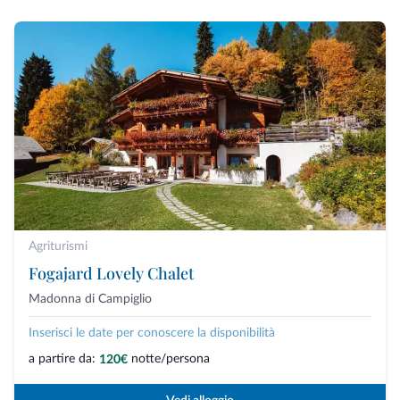
Agriturismi
Fogajard Lovely Chalet
Madonna di Campiglio
Inserisci le date per conoscere la disponibilità
a partire da:
notte/persona
120€