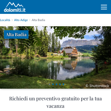
Località
Alto Adige
Alta Badia
Alta Badia
© Shutterstock
Richiedi un preventivo gratuito per la tua
vacanza