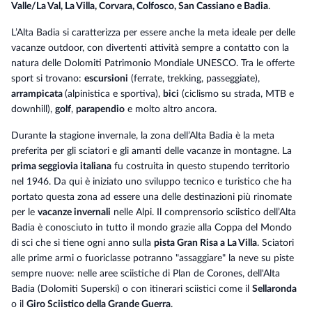
Valle/La Val, La Villa, Corvara, Colfosco, San Cassiano e Badia
.
L’Alta Badia si caratterizza per essere anche la meta ideale per delle
vacanze outdoor, con divertenti attività sempre a contatto con la
natura delle Dolomiti Patrimonio Mondiale UNESCO. Tra le offerte
sport si trovano:
escursioni
(ferrate, trekking, passeggiate),
arrampicata
(alpinistica e sportiva),
bici
(ciclismo su strada, MTB e
downhill),
golf
,
parapendio
e molto altro ancora.
Durante la stagione invernale, la zona dell’Alta Badia è la meta
preferita per gli sciatori e gli amanti delle vacanze in montagne. La
prima seggiovia italiana
fu costruita in questo stupendo territorio
nel 1946. Da qui è iniziato uno sviluppo tecnico e turistico che ha
portato questa zona ad essere una delle destinazioni più rinomate
per le
vacanze invernali
nelle Alpi. Il comprensorio sciistico dell’Alta
Badia è conosciuto in tutto il mondo grazie alla Coppa del Mondo
di sci che si tiene ogni anno sulla
pista Gran Risa a La Villa
. Sciatori
alle prime armi o fuoriclasse potranno "assaggiare" la neve su piste
sempre nuove: nelle aree sciistiche di Plan de Corones, dell'Alta
Badia (Dolomiti Superski) o con itinerari sciistici come il
Sellaronda
o il
Giro Sciistico della Grande Guerra
.