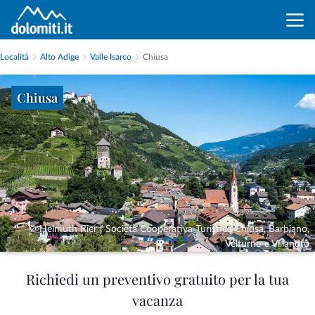
Località
Alto Adige
Valle Isarco
Chiusa
Chiusa
© Helmuth Rier | Società Cooperativa Turistica Chiusa, Barbiano,
Velturno e Villandro
Richiedi un preventivo gratuito per la tua
vacanza