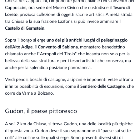
Chiesa dei Cappuccini, l'imponente parrocchiale e l'ex Convento dei
Cappuccini, ora sede del Museo Civico che custodisce il
Tesoro di
Loreto
, preziosa collezione di oggetti sacri e artistici. A metà strada
tra Chiusa e la sua frazione Lazfons si può invece ammirare il
Castello di Gernstein
.
Sopra il borgo si erge
uno dei più antichi luoghi di pellegrinaggio
dell'Alto Adige
, il
Convento di Sabiona
, monastero benedettino
chiamato anche l'"Acropoli del Tirolo" che incanta non solo per la
bellezza della sua struttura e per i tesori artistici che conserva, ma
anche per la splendida posizione panoramica.
Verdi pendii, boschi di castagne, altipiani e imponenti vette offrono
infinite possibilità di escursioni, come il
Sentiero delle Castagne
, che
corre da Varna a Bolzano.
Gudon, il paese pittoresco
A soli 2 km da Chiusa, si trova Gudon, una delle località più tipiche
di questa zona. Gudon deve il suo soprannome di “paese sui sette
colli” alle colline sulle quali si erge. Sono presenti diversi siti di