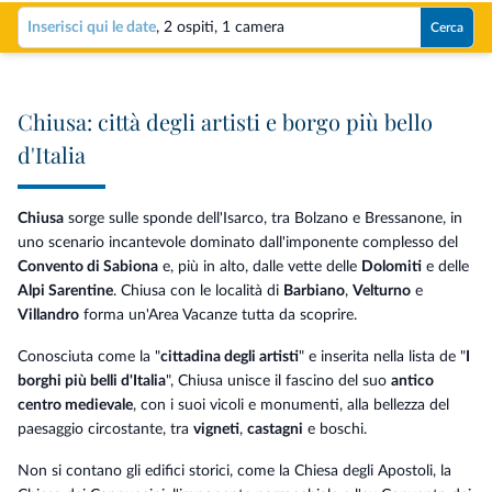
Inserisci qui le date
,
2 ospiti
,
1 camera
Cerca
Chiusa: città degli artisti e borgo più bello
d'Italia
Chiusa
sorge sulle sponde dell'Isarco, tra Bolzano e Bressanone, in
uno scenario incantevole dominato dall'imponente complesso del
Convento di Sabiona
e, più in alto, dalle vette delle
Dolomiti
e delle
Alpi Sarentine
. Chiusa con le località di
Barbiano
,
Velturno
e
Villandro
forma un'Area Vacanze tutta da scoprire.
Conosciuta come la "
cittadina degli artisti
" e inserita nella lista de "
I
borghi più belli d'Italia
", Chiusa unisce il fascino del suo
antico
centro medievale
, con i suoi vicoli e monumenti, alla bellezza del
paesaggio circostante, tra
vigneti
,
castagni
e boschi.
Non si contano gli edifici storici, come la Chiesa degli Apostoli, la