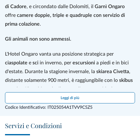
di Cadore
, e circondato dalle Dolomiti, il
Garnì Ongaro
offre
camere doppie, triple e quadruple con servizio di
prima colazione
.
Gli animali non sono ammessi.
L'Hotel Ongaro vanta una posizione strategica per
ciaspolate
e
sci
in inverno, per
escursioni
a piedi e in bici
d'estate. Durante la stagione invernale, la
skiarea Civetta
,
distante solamente 900 metri, è raggiungibile con lo
skibus
gratuito
. L'hotel è anche il punto di partenza ideale per
raggiungere
Cortina d'Ampezzo
,
Corvara
e
Alleghe
.
Leggi di più
Codice Identificativo: IT025054A1TVV9C5Z5
Le accoglienti
camere
regalano una vista unica sulle
Servizi e Condizioni
Dolomiti e dispongono di TV satellitare, Wi-Fi e bagno
privato. Ogni mattina vi attende nell'apposita sala una