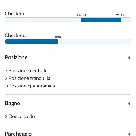
colazione continentale a base di prodotti di prima qualità.
Il servizio è impeccabile: ogni dettaglio è studiato per offrire
Check-in:
14:30
22:00
all'ospite un'esperienza unica.
La struttura dispone, inoltre, di un bar, un
giardino con
Check-out:
10:00
lettini
, un deposito sci e un
parcheggio gratuito
.
Posizione
Posizione centrale
Posizione tranquilla
Posizione panoramica
Bagno
Docce calde
Parcheggio