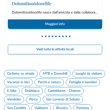
Dolomitioutdoorlife
Dolomitioutdoorlife nasce dall’amicizia e dalla collaborazione di professio...
Maggiori info
Vedi tutte le attività locali
Ciclismo su strada
MTB e Downhill
Luoghi da visitare
Vacanze in bici
Parchi e natura
Famiglia e bambini
E-bike
Dobbiaco
Casteldarne - Chienes
Vandoies
Perca
San Lorenzo di Sebato
San Candido
Valdaora
Brunico
Fortezza