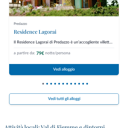
Predazzo
Residence Lagorai
Il Residence Lagorai di Predazzo è un’accogliente villetta immersa nel verd...
79€
a partire da:
notte/persona
Vedi alloggio
Vedi tutti gli alloggi
Attività locali: Val di Fiemme e dintorni