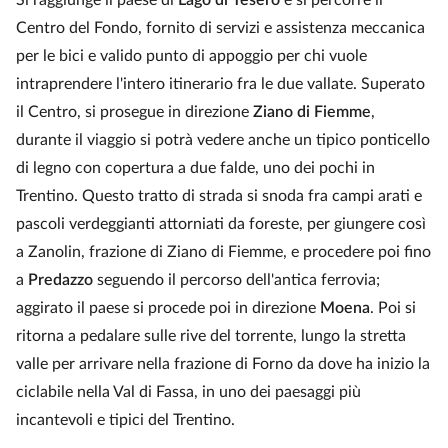
Si raggiunge il paese di
Lago di Tesero
e si percorre il
Centro del Fondo, fornito di servizi e assistenza meccanica
per le bici e valido punto di appoggio per chi vuole
intraprendere l'intero itinerario fra le due vallate. Superato
il Centro, si prosegue in direzione
Ziano di Fiemme
,
durante il viaggio si potrà vedere anche un tipico ponticello
di legno con copertura a due falde, uno dei pochi in
Trentino. Questo tratto di strada si snoda fra campi arati e
pascoli verdeggianti attorniati da foreste, per giungere così
a Zanolin, frazione di Ziano di Fiemme, e procedere poi fino
a
Predazzo
seguendo il percorso dell'antica ferrovia;
aggirato il paese si procede poi in direzione
Moena
. Poi si
ritorna a pedalare sulle rive del torrente, lungo la stretta
valle per arrivare nella frazione di Forno da dove ha inizio la
ciclabile nella Val di Fassa, in uno dei paesaggi più
incantevoli e tipici del Trentino.