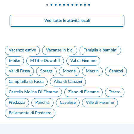
Vedi tutte le attività locali
Vacanze estive
Vacanze in bici
Famiglia e bambini
E-bike
MTB e Downhill
Val di Fiemme
Val di Fassa
Soraga
Moena
Mazzin
Canazei
Campitello di Fassa
Alba di Canazei
Castello Molina Di Fiemme
Ziano di Fiemme
Tesero
Predazzo
Panchià
Cavalese
Ville di Fiemme
Bellamonte di Predazzo