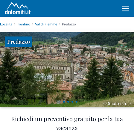
Località
Trentino
Val di Fiemme
Predazzo
Predazzo
© Shutterstock
Richiedi un preventivo gratuito per la tua
vacanza