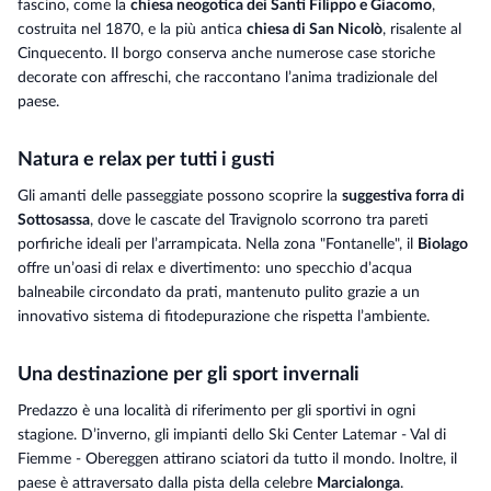
fascino, come la
chiesa neogotica dei Santi Filippo e Giacomo
,
costruita nel 1870, e la più antica
chiesa di San Nicolò
, risalente al
Cinquecento. Il borgo conserva anche numerose case storiche
decorate con affreschi, che raccontano l’anima tradizionale del
paese.
Natura e relax per tutti i gusti
Gli amanti delle passeggiate possono scoprire la
suggestiva forra di
Sottosassa
, dove le cascate del Travignolo scorrono tra pareti
porfiriche ideali per l’arrampicata. Nella zona "Fontanelle", il
Biolago
offre un’oasi di relax e divertimento: uno specchio d’acqua
balneabile circondato da prati, mantenuto pulito grazie a un
innovativo sistema di fitodepurazione che rispetta l’ambiente.
Una destinazione per gli sport invernali
Predazzo è una località di riferimento per gli sportivi in ogni
stagione. D’inverno, gli impianti dello
Ski Center Latemar - Val di
Fiemme - Obereggen
attirano sciatori da tutto il mondo. Inoltre, il
paese è attraversato dalla pista della celebre
Marcialonga
.