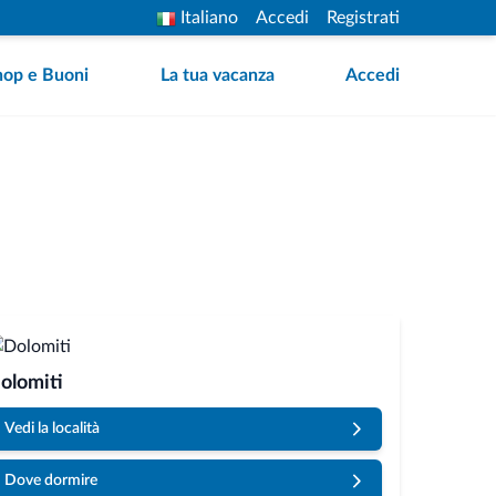
Italiano
Accedi
Registrati
hop e Buoni
La tua vacanza
Accedi
olomiti
Vedi la località
Dove dormire