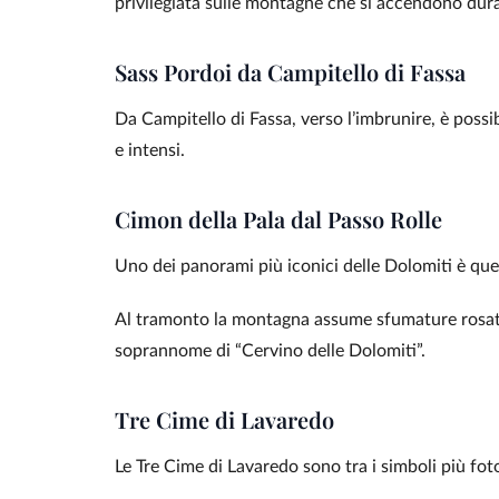
privilegiata sulle montagne che si accendono dura
Sass Pordoi da Campitello di Fassa
Da Campitello di Fassa, verso l’imbrunire, è possib
e intensi.
Cimon della Pala dal Passo Rolle
Uno dei panorami più iconici delle Dolomiti è quel
Al tramonto la montagna assume sfumature rosate
soprannome di “Cervino delle Dolomiti”.
Tre Cime di Lavaredo
Le Tre Cime di Lavaredo sono tra i simboli più fot