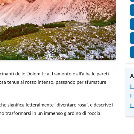
© Shutterstock
inanti delle Dolomiti: al tramonto e all’alba le pareti
A
rosa tenue al rosso intenso, passando per sfumature
I
I
 che significa letteralmente “diventare rosa”, e descrive il
I
 trasformarsi in un immenso giardino di roccia