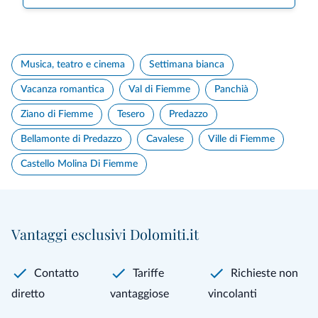
Musica, teatro e cinema
Settimana bianca
Vacanza romantica
Val di Fiemme
Panchià
Ziano di Fiemme
Tesero
Predazzo
Bellamonte di Predazzo
Cavalese
Ville di Fiemme
Castello Molina Di Fiemme
Vantaggi esclusivi Dolomiti.it
Contatto
Tariffe
Richieste non
diretto
vantaggiose
vincolanti