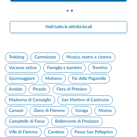
Vedi tutte le attività locali
Trekking
Camminate
Musica, teatro e cinema
Vacanze estive
Famiglia e bambini
Trentino
Spormaggiore
Molveno
Fai della Paganella
Andalo
Pinzolo
Fiera di Primiero
Madonna di Campiglio
San Martino di Castrozza
Canazei
Ziano di Fiemme
Soraga
Moena
Campitello di Fassa
Bellamonte di Predazzo
Ville di Fiemme
Cavalese
Passo San Pellegrino