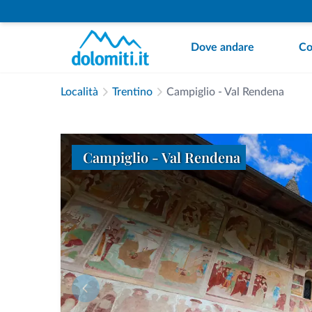
Dove andare
Co
Località
Trentino
Campiglio - Val Rendena
Campiglio - Val Rendena