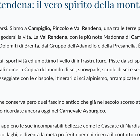
Rendena: il vero spirito della mon
sarsi. Siamo a
Campiglio, Pinzolo e Val Rendena
, una tra le terre 
 godersi la vita. La
Val Rendena
, con le più note Madonna di Camp
olomiti di Brenta, dal Gruppo dell'Adamello e della Presanella. 
tà
, sportività ed un ottimo livello di infrastrutture. Piste da sc
li come la Coppa del mondo di sci, snowpark, scuole di sci e servi
ggiate con le ciaspole, itinerari di sci alpinismo, arrampicate su
he conserva però quel fascino antico che già nel secolo scorso atti
no ricordate ancora oggi nel
Carnevale Asburgico
.
e appieno le sue incomparabili bellezze come le Cascate di Nardis e
 suoi laghi, e diventa la meta preferita per chi ricerca il contatt