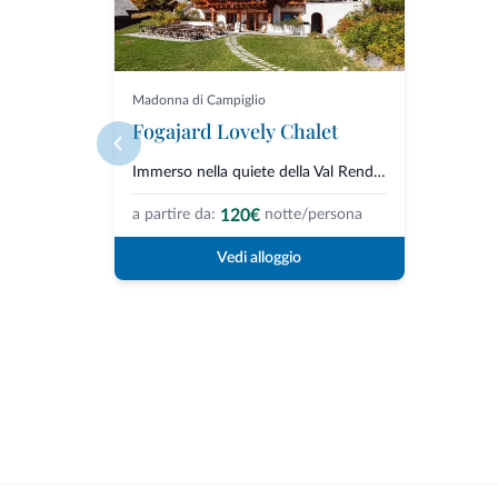
Madonna di Campiglio
Fogajard Lovely Chalet
Immerso nella quiete della Val Rendena, a soli 1,5 km da Madonna di Campigl...
120€
a partire da:
notte/persona
Vedi alloggio