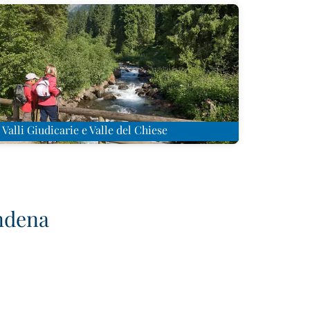
Valli Giudicarie e Valle del Chiese
endena