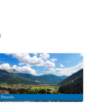
a
Pinzolo