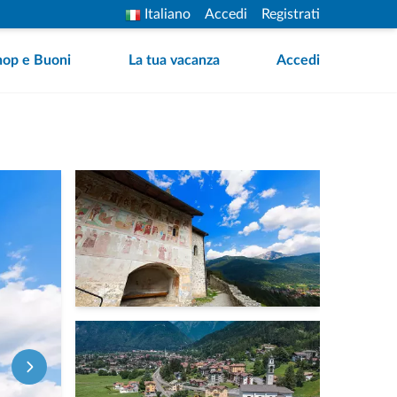
Italiano
Accedi
Registrati
hop e Buoni
La tua vacanza
Accedi