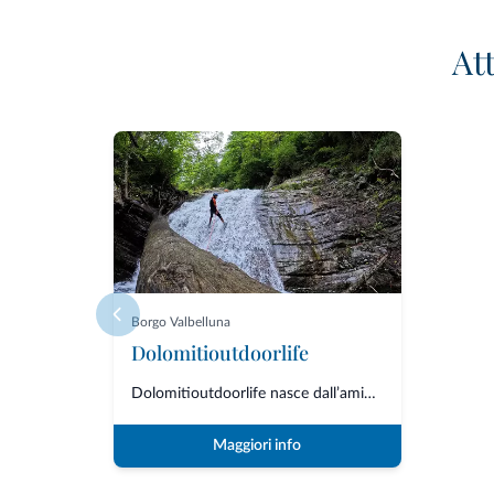
At
Borgo Valbelluna
Dolomitioutdoorlife
Dolomitioutdoorlife nasce dall’amicizia e dalla collaborazione di professio...
Maggiori info