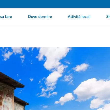
sa fare
Dove dormire
Attività locali
S