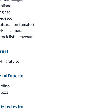
Italiano
 spazi comuni tra cui il bar, la sala da pranzo e
Inglese
Tedesco
uttura non fumatori
-Fi in camera
ociclisti benvenuti
rnet
Fi gratuito
i all'aperto
ardino
razza
izi ed extra