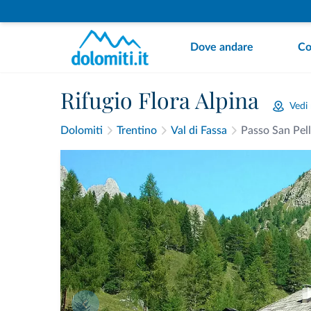
Dove andare
Co
Rifugio Flora Alpina
Vedi
Dolomiti
Trentino
Val di Fassa
Passo San Pel