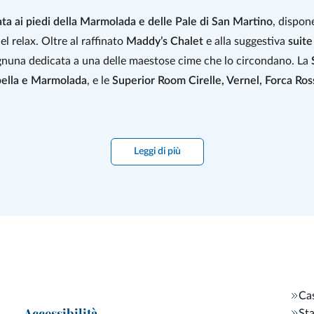
ata ai piedi della Marmolada e delle Pale di San Martino
, dispon
el relax. Oltre al raffinato
Maddy’s Chalet
e alla suggestiva
suite
gnuna dedicata a una delle maestose cime che lo circondano. La
bella e Marmolada
, e le
Superior Room Cirelle, Vernel, Forca Ro
 Wellness Spa
con idromassaggio con acqua riscaldata a 32°, bi
Leggi di più
sere a 360°. Per chi vuole allenarsi in quota, il rifugio offre la
b
rettamente sulle maestose
Pale di San Martino
, offrendo un’espe
aggio nei sapori delle Dolomiti, dove tradizione, territorio e pas
dienti locali e lavorazioni artigianali che valorizzano la genuinità 
bili e sapori autentici; i
casunziei
e la
pasta fresca
, realizzati a 
enute dalla frutta di stagione, custodiscono il gusto dell’estate pe
Cas
con cura e amore.
Accessibilità
Sta