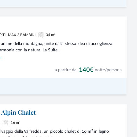
PITI
MAX 2 BAMBINI
34 m²
re anime della montagna, unite dalla stessa idea di accoglienza
armonia con la natura. La Suite...
o
140€
a partire da:
notte/persona
 Alpin Chalet
I
16 m²
lvaggio della Valfredda, un piccolo chalet di 16 m² in legno