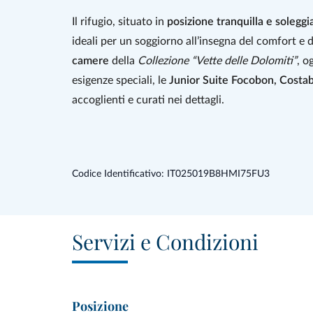
Il rifugio, situato in
posizione tranquilla e soleggi
ideali per un soggiorno all’insegna del comfort e d
camere
della
Collezione “Vette delle Dolomiti”
, o
esigenze speciali, le
Junior Suite Focobon, Costa
accoglienti e curati nei dettagli.
Momenti di relax attendono gli ospiti nella
Green
di larice e doccia emozionale per un percorso benes
grandi finestre panoramiche
che si affacciano di
Codice Identificativo: IT025019B8HMI75FU3
montagne.
Al
Rifugio Flora Alpina
, la
cucina
è un autentico vi
Servizi e Condizioni
chef, ogni piatto prende vita grazie all’uso di ingre
ogni giorno nel rifugio, regalando profumi irresisti
dolomitiche; mentre
conserve e marmellate
, ott
Posizione
che invita a riscoprire il piacere delle cose fatte 