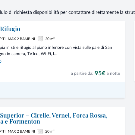
dulo di richiesta disponibilità per contattare direttamente la stru
Rifugio
PITI
MAX 2 BAMBINI
20 m²
 in stile rifugio al piano inferiore con vista sulle pale di San
no in camera, TV lcd, Wi-Fi, l...
o
95€
a partire da:
a notte
uperior – Cirelle, Vernel, Forca Rossa,
la e Formenton
PITI
MAX 2 BAMBINI
20 m²