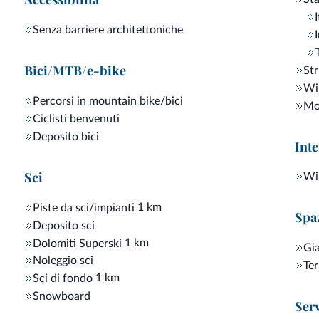
ma circostante, possono dedicarsi al relax anche negli accoglienti
Senza barriere architettoniche
uti
.
Bici/MTB/e-bike
Str
Wi
Percorsi in mountain bike/bici
Mot
Ciclisti benvenuti
Deposito bici
Inte
Sci
Wi-
1 km
Piste da sci/impianti
Spaz
Deposito sci
1 km
Dolomiti Superski
Gi
Noleggio sci
Ter
1 km
Sci di fondo
Snowboard
Serv