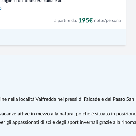
ccoglie in un’atmosfera calda e au...
o
195€
a partire da:
notte/persona
ine nella località Valfredda nei pressi di
Falcade
e del
Passo San 
vacanze attive in mezzo alla natura
, poiché è situato in posizion
r gli appassionati di sci e degli sport invernali grazie alla rinom