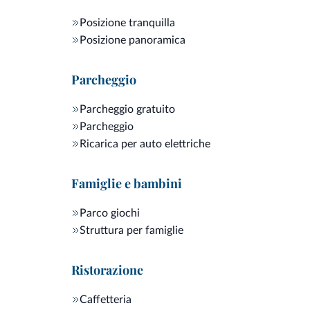
Posizione tranquilla
Gli ospiti, dopo aver ammirato lo splendido panora
Posizione panoramica
la
stube con caminetto
. Gli
animali sono i benven
Parcheggio
Parcheggio gratuito
Parcheggio
Ricarica per auto elettriche
Famiglie e bambini
Parco giochi
Struttura per famiglie
Ristorazione
Caffetteria