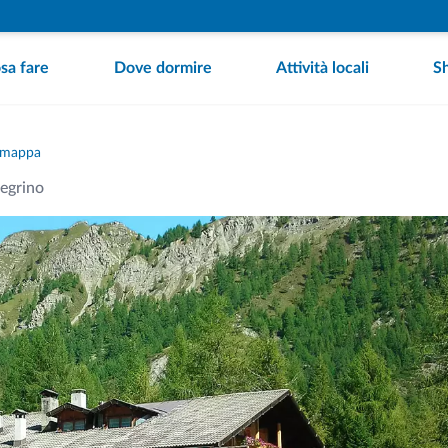
sa fare
Dove dormire
Attività locali
S
 mappa
legrino