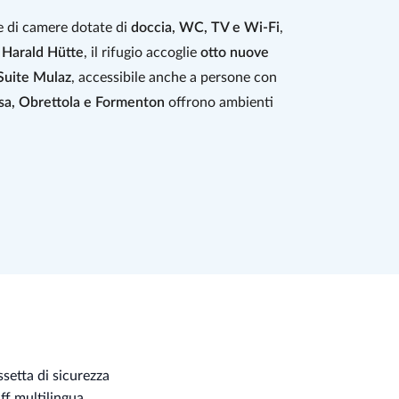
e di camere dotate di
doccia, WC, TV e Wi-Fi
,
 Harald Hütte
, il rifugio accoglie
otto nuove
Suite Mulaz
, accessibile anche a persone con
ssa, Obrettola e Formenton
offrono ambienti
osauna, percorso Kneipp, zona relax su corteccia
io palestra
, ampia e luminosa e dotata di
due
rienza di allenamento unica, sospesa tra cielo e
sione si incontrano. Sotto la guida esperta dello
dei prodotti. Il
pane
e i
dolci
vengono preparati
mano, raccontano la storia culinaria delle vallate
r tutto l’anno. Una cucina che parla di territorio e
setta di sicurezza
ff multilingua