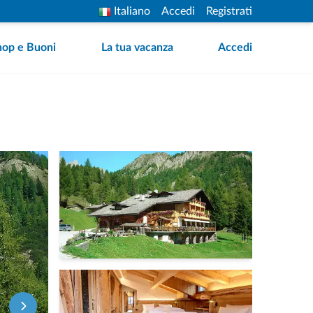
Italiano
Accedi
Registrati
hop e Buoni
La tua vacanza
Accedi