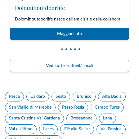
Dolomitioutdoorlife
Dolomitioutdoorlife nasce dall’amicizia e dalla collaborazione di professio...
Maggiori info
Vedi tutte le attività locali
Pesca
Caldaro
Sesto
Brunico
Alta Badia
San Vigilio di Marebbe
Passo Resia
Campo Tures
Santa Cristina Val Gardena
Bressanone
Lana
Val d'Ultimo
Laces
Fiè allo Sciliar
Val Passiria