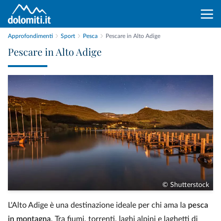
Approfondimenti
Sport
Pesca
Pescare in Alto Adige
Pescare in Alto Adige
© Shutterstock
L'Alto Adige è una destinazione ideale per chi ama la
pesca
in montagna
. Tra fiumi, torrenti, laghi alpini e laghetti di