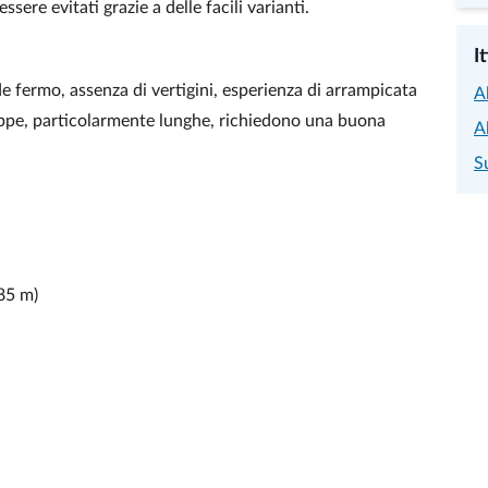
ssere evitati grazie a delle facili varianti.
I
e fermo, assenza di vertigini, esperienza di arrampicata
A
appe, particolarmente lunghe, richiedono una buona
A
S
85 m)