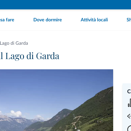
sa fare
Dove dormire
Attività locali
S
 Lago di Garda
al Lago di Garda
C