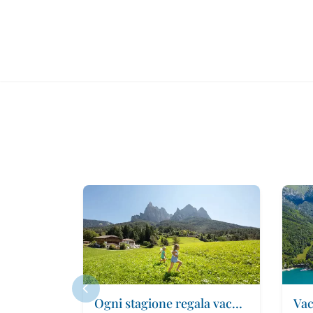
Ogni stagione regala vacanze indimenticabili nei masi Gallo Rosso