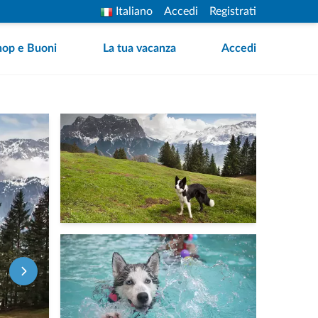
Italiano
Accedi
Registrati
hop e Buoni
La tua vacanza
Accedi