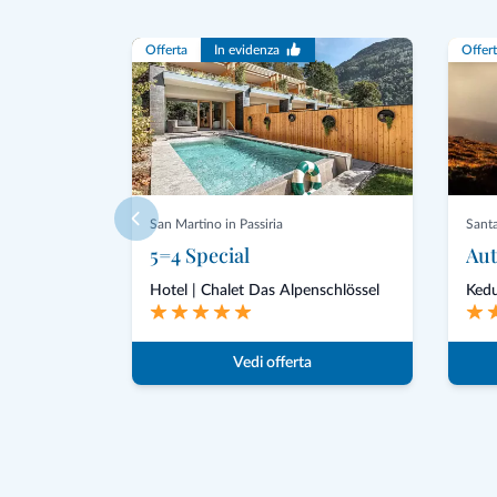
Offerta
In evidenza
Offer
San Martino in Passiria
Santa
5=4 Special
Hotel | Chalet Das Alpenschlössel
Kedu
Vedi offerta