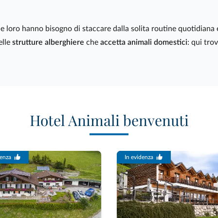
e loro hanno bisogno di staccare dalla solita routine quotidiana e
elle
strutture alberghiere
che
accetta animali domestici
: qui tro
Hotel Animali benvenuti
denza
In evidenza