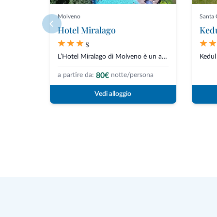
Molveno
Santa 
Hotel Miralago
Ked
s
L’Hotel Miralago di Molveno è un accogliente hotel in centro paese e a...
80€
a partire da:
notte/persona
Vedi alloggio