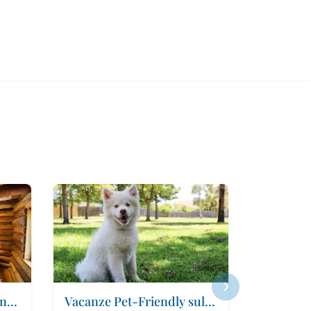
Vacanza in agriturismo nelle Dolomiti
Vacanze Pet-Friendly sulle Dolomiti: norme, trasporti e novità UE