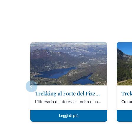
Trekking al Forte del Pizzo di Levico
L’itinerario di interesse storico e panoramico è percorribile nei mesi da aprile a ot...
Leggi di più