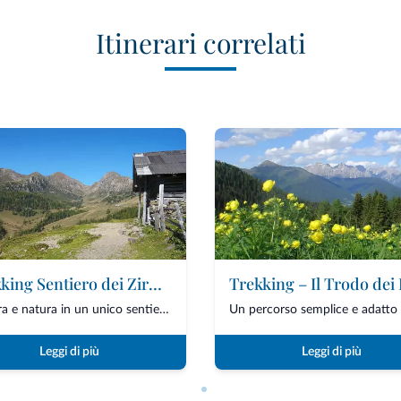
Itinerari correlati
Trekking Sentiero dei Zirmi e delle Malghe
Trekking – Il Trodo dei 
Cultura e natura in un unico sentiero tra le valli della Valsugana. Un trekking di me...
Leggi di più
Leggi di più