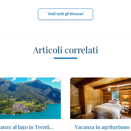
Vedi tutti gli itinerari
Articoli correlati
Vacanze al lago in Trentino Alto Adige e Bellunese