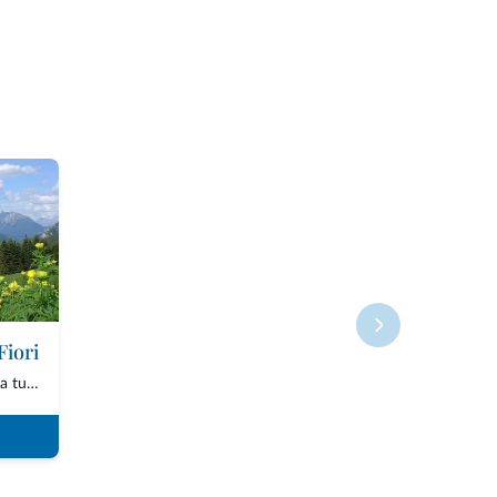
Fiori
Un percorso semplice e adatto a tutti, ideale da maggio a ottobre, che unisce botanic...