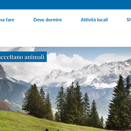
sa fare
Dove dormire
Attività locali
S
accettano animali