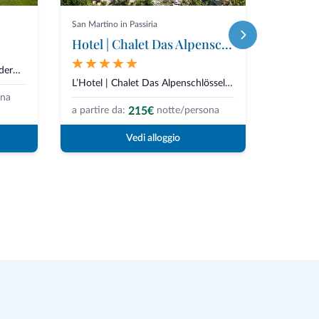
San Martino in Passiria
Villandro
Hotel | Chalet Das Alpenschlössel
Il B&B Giallo Dolomiti è un moderno rifugio incastonato tra le montagne...
L’Hotel | Chalet Das Alpenschlössel è un hotel a 5 stelle a San Martino in...
ona
215€
a partire da:
notte/persona
a partire
Vedi alloggio