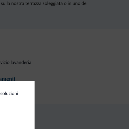
i sulla nostra terrazza soleggiata o in uno dei
vizio lavanderia
amenti
ta di credito
soluzioni