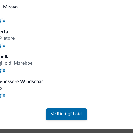
l Miraval
Tariffe vantaggiose
gio
erta
Pietore
gio
Consigli dalle Dolom
nella
gilio di Marebbe
gio
Riceverai informazioni, offerte esclusiv
Benessere Windschar
o
gio
Vedi tutti gli hotel