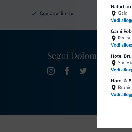
Naturhote
Gais
Contatto diretto
Vedi allog
Garni Rob
Rocca 
Vedi allog
Segui Dolomiti.it
Hotel Bru
San Vi
Vedi allog
Hotel & 
Brunic
Vedi allog