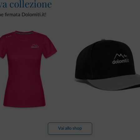
va collezione
ne firmata Dolomiti.it!
Vai allo shop