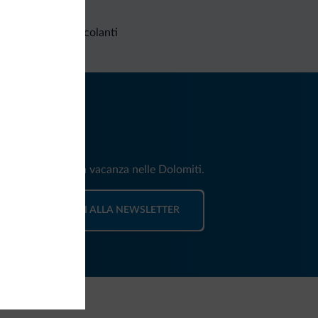
Richieste non vincolanti
iti
e e news per la tua vacanza nelle Dolomiti.
ISCRIVITI ALLA NEWSLETTER