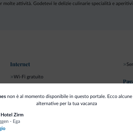
molte attività. Godetevi le delizie culinarie specialità e aperitiv
Internet
Ser
Wi-Fi gratuito
Pag
Servizi di pulizia
Car
nes
non è al momento disponibile in questo portale. Ecco alcune 
alternative per la tua vacanza
 Hotel Zirm
gen - Ega
i.it
gio