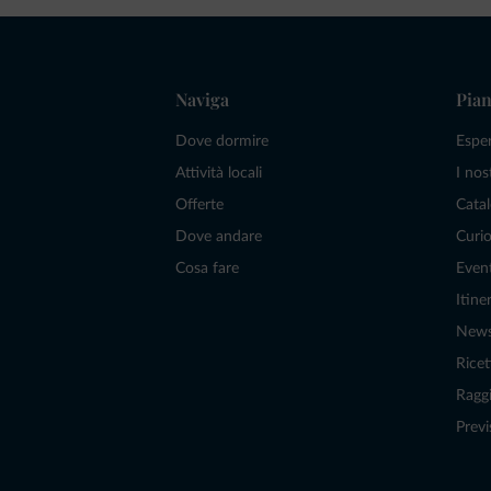
Naviga
Pian
Dove dormire
Espe
Attività locali
I nos
Offerte
Catal
Dove andare
Curio
Cosa fare
Even
Itiner
New
Ricet
Raggi
Previ