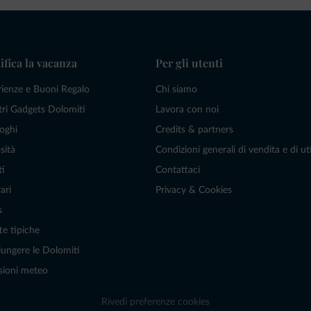
ifica la vacanza
Per gli utenti
rienze e Buoni Regalo
Chi siamo
tri Gadgets Dolomiti
Lavora con noi
oghi
Credits & partners
sità
Condizioni generali di vendita e di uti
ti
Contattaci
ari
Privacy & Cookies
s
te tipiche
ungere le Dolomiti
sioni meteo
Rivedi preferenze cookies