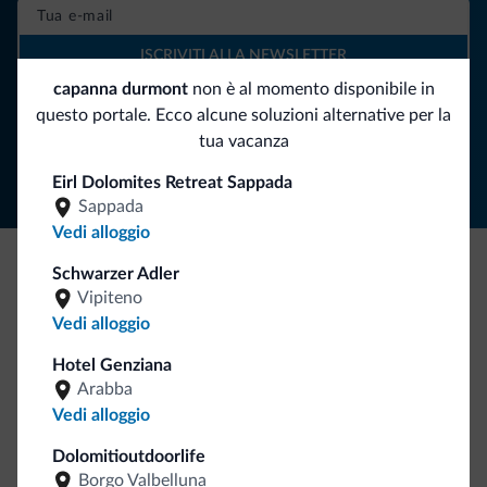
ISCRIVITI ALLA NEWSLETTER
capanna durmont
non è al momento disponibile in
questo portale. Ecco alcune soluzioni alternative per la
Segui Dolomiti.it
tua vacanza
Eirl Dolomites Retreat Sappada
Sappada
Vedi alloggio
Schwarzer Adler
Be Original, scopri la nuova collezione
Vipiteno
Vedi alloggio
Ce l'avete chiesto in tanti. Ecco la nuova collezione firmata
Dolomiti.it!
Hotel Genziana
Arabba
Vedi alloggio
Dolomitioutdoorlife
Borgo Valbelluna