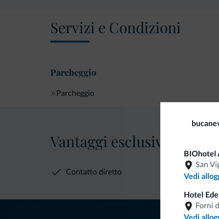
Servizi e Condizioni
Parcheggio
Parcheggio
bucane
Vantaggi esclusivi Dolomit
BIOhotel 
San Vi
Contatto diretto
Vedi allog
Hotel Ede
Forni 
Vedi allog