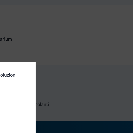
larium
oluzioni
Richieste non vincolanti