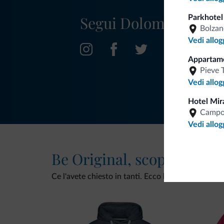
Segui Dolomiti.it
Parkhotel
Bolzan
Vedi allog
Apparta
Pieve 
Vedi allog
Hotel Mir
Campo
Vedi allog
Be Original, scopri la nuo
Ce l'avete chiesto in tanti. Ecco la nuova collezio