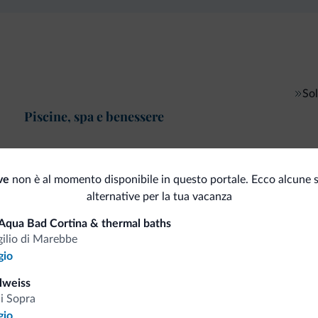
So
Piscine, spa e benessere
ve
non è al momento disponibile in questo portale. Ecco alcune s
i.it
alternative per la tua vacanza
Aqua Bad Cortina & thermal baths
gilio di Marebbe
Tariffe vantaggiose
gio
lweiss
di Sopra
gio