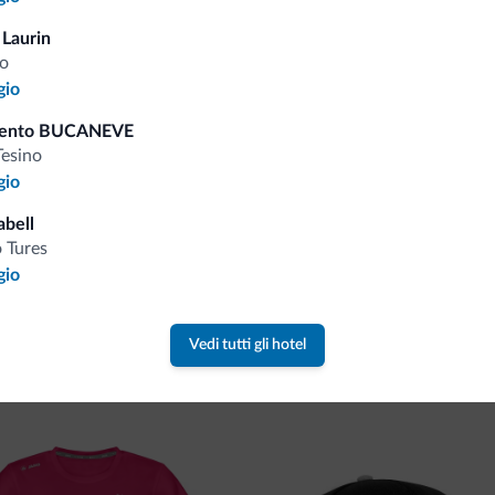
Consigli dalle Dolom
 Laurin
o
gio
Riceverai informazioni, offerte esclusiv
mento BUCANEVE
Tesino
gio
abell
 Tures
gio
va collezione
Vedi tutti gli hotel
ne firmata Dolomiti.it!