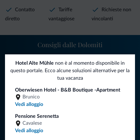
Contatto
Tariffe
Richieste non
diretto
vantaggiose
vincolanti
Consigli dalle Dolomiti
Riceverai informazioni, offerte esclusive e news per la tua
Hotel Alte Mühle
non è al momento disponibile in
vacanza nelle Dolomiti.
questo portale. Ecco alcune soluzioni alternative per la
tua vacanza
Oberwiesen Hotel - B&B Boutique -Apartment
ISCRIVITI ALLA NEWSLETTER
Brunico
Vedi alloggio
Segui Dolomiti.it
Pensione Serenetta
Cavalese
Vedi alloggio