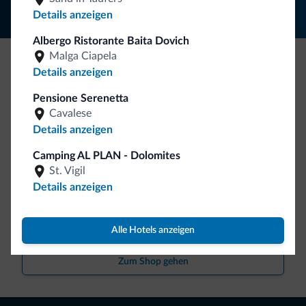
Details anzeigen
Albergo Ristorante Baita Dovich
Malga Ciapela
Details anzeigen
Seien Sie originell, entdecken Sie die neue
Kollektion
Pensione Serenetta
Cavalese
So viele von Ihnen haben uns gefragt. Die neue Kollektion
Details anzeigen
von Dolomiti.it ist da!
Camping AL PLAN - Dolomites
St. Vigil
Details anzeigen
Alle Hotels anzeigen
Zum Shop gehen