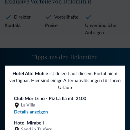
Exklusive Vorteile von Dolomiti.it
Direkter
Vorteilhafte
Kontakt
Preise
Unverbindliche
Anfragen
Tipps aus den Dolomiten
Sie erhalten Informationen, exklusive Angebote und
Hotel Alte Mühle
ist derzeit auf diesem Portal nicht
Neuigkeiten für Ihren Urlaub in den Dolomiten.
verfügbar. Hier sind einige Alternativlösungen für Ihren
Urlaub
Club Moritzino - Piz La Ila mt. 2100
NEWSLETTER ABONNIEREN
La Villa
Details anzeigen
Folgen Sie Dolomiti.it auf
Hotel Mirabell
Sand in Taufers