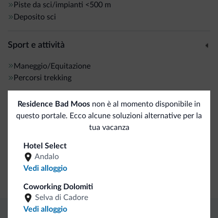
Piste da sci/impianti
<500 m
Deposito sci
Sport e attività
Maneggio/Equitazione
Percorsi trekking
Residence Bad Moos
non è al momento disponibile in
Servizi generali
questo portale. Ecco alcune soluzioni alternative per la
Cassetta di sicurezza
tua vacanza
Hotel Select
Business
Andalo
Vedi alloggio
Sala congressi
Coworking Dolomiti
Selva di Cadore
Vedi alloggio