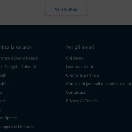
Vai allo shop
ifica la vacanza
Per gli utenti
rienze e Buoni Regalo
Chi siamo
tri Gadgets Dolomiti
Lavora con noi
oghi
Credits & partners
sità
Condizioni generali di vendita e di uti
ti
Contattaci
ari
Privacy & Cookies
s
te tipiche
ungere le Dolomiti