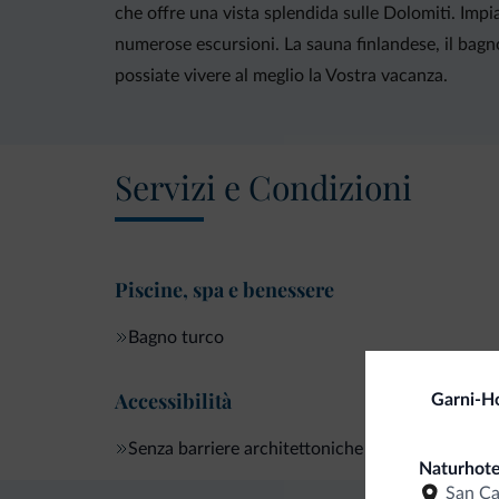
che offre una vista splendida sulle Dolomiti. Impia
numerose escursioni. La sauna finlandese, il bagn
possiate vivere al meglio la Vostra vacanza.
Servizi e Condizioni
Piscine, spa e benessere
Bagno turco
Accessibilità
Garni-H
Senza barriere architettoniche
Naturhote
San C