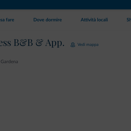
sa fare
Dove dormire
Attività locali
S
ness B&B & App.
Vedi mappa
l Gardena