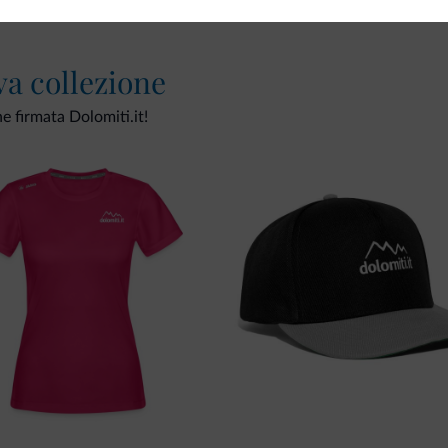
va collezione
ne firmata Dolomiti.it!