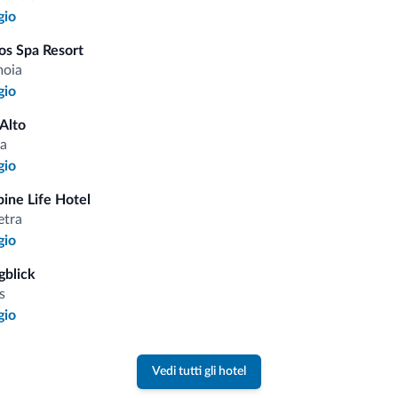
gio
i.it
os Spa Resort
moia
gio
Tariffe vantaggiose
 Alto
a
gio
pine Life Hotel
Consigli dalle Dolom
etra
gio
Riceverai informazioni, offerte esclusiv
gblick
s
gio
Vedi tutti gli hotel