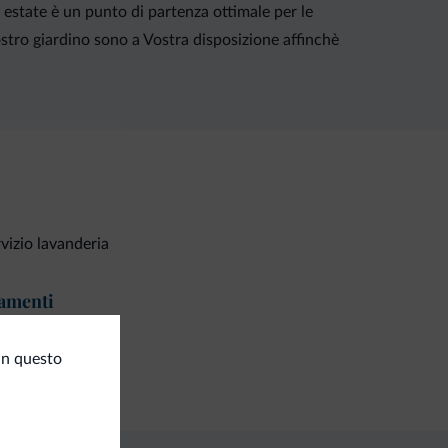
n estate è un punto di partenza ottimale per le
stro giardino sono a Vostra disposizione affinchè
vizio lavanderia
amenti
ta di credito
in questo