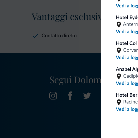
Vedi allog
Vantaggi esclusivi Dolomit
Hotel Eyd
Anter
Vedi allog
Contatto diretto
Hotel Col
Corvar
Vedi allog
Anabel Al
Segui Dolomiti.it
Cadipi
Vedi allog
Hotel Ber
Racine
Vedi allog