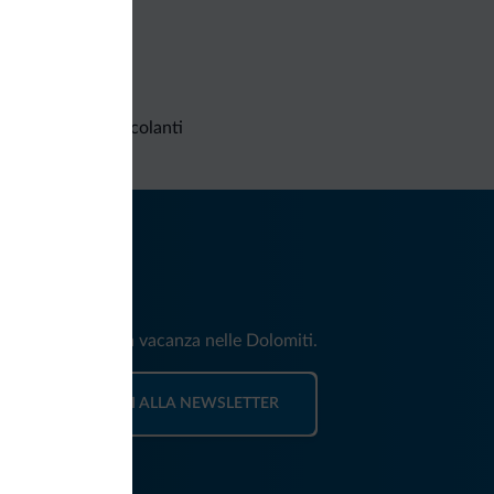
Richieste non vincolanti
iti
e e news per la tua vacanza nelle Dolomiti.
ISCRIVITI ALLA NEWSLETTER