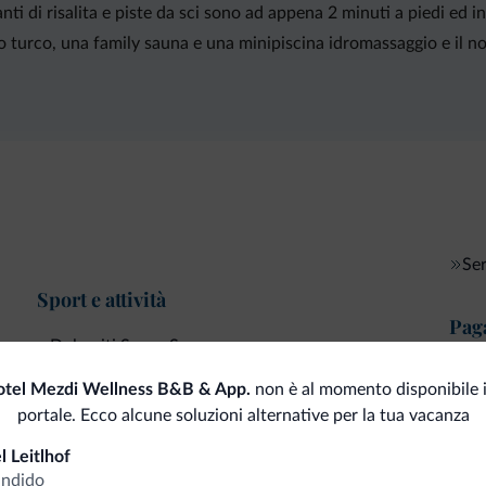
nti di risalita e piste da sci sono ad appena 2 minuti a piedi ed i
o turco, una family sauna e una minipiscina idromassaggio e il no
Ser
Sport e attività
Pag
Dolomiti Super Sun
Car
otel Mezdi Wellness B&B & App.
non è al momento disponibile 
Servizi di pulizia
portale. Ecco alcune soluzioni alternative per la tua vacanza
l Leitlhof
andido