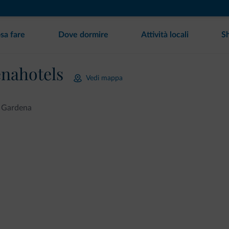
sa fare
Dove dormire
Attività locali
S
nahotels
Vedi mappa
l Gardena