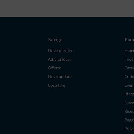
Naviga
Pian
Dove dormire
Espe
Attività locali
I nos
Offerte
Catal
Dove andare
Curio
Cosa fare
Even
Itiner
New
Ricet
Raggi
Previ