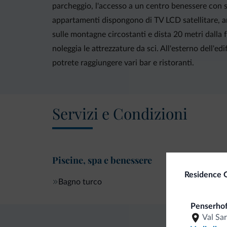
parcheggio, l'accesso a un centro benessere con sa
appartamenti dispongono di TV LCD satellitare, a
sulle montagne circostanti e dista 20 metri dalla f
noleggia le attrezzature da sci. All'esterno dell'e
potrete raggiungere vari bar e ristoranti.
Servizi e Condizioni
Piscine, spa e benessere
Residence 
Bagno turco
Penserhof
Val Sa