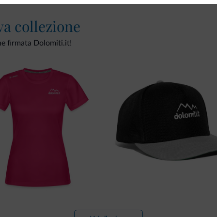
va collezione
ne firmata Dolomiti.it!