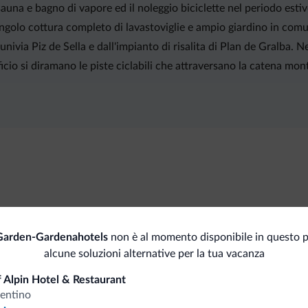
una e bagno di vapore ed il noleggio biciclette nel periodo estivo
ngolo cottura completo di lavastoviglie e ampio giardino in com
univia Piz de Sella e dall'impianto di risalita di Plan de Gralba.
dificio si diramano le piste ciclabili che attraversano la catena 
Sport e attività
Pag
Garden-Gardenahotels
non è al momento disponibile in questo p
Dolomiti Super Sun
Car
alcune soluzioni alternative per la tua vacanza
 Alpin Hotel & Restaurant
rentino