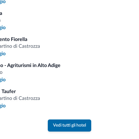
gio
i.it
a
a
Tariffe vantaggiose
gio
nto Fiorella
rtino di Castrozza
gio
o - Agriturismi in Alto Adige
Consigli dalle Dolom
o
gio
Riceverai informazioni, offerte esclusiv
 Taufer
rtino di Castrozza
gio
Vedi tutti gli hotel