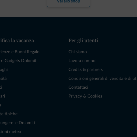
Vai allo shop
ifica la vacanza
Per gli utenti
rienze e Buoni Regalo
Chi siamo
tri Gadgets Dolomiti
Lavora con noi
oghi
Credits & partners
sità
Condizioni generali di vendita e di uti
ti
Contattaci
ari
Privacy & Cookies
s
te tipiche
ungere le Dolomiti
sioni meteo