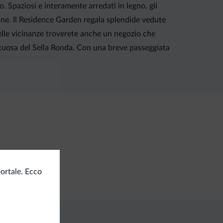
. Spaziosi e interamente arredati in legno, gli
une. Il Residence Garden regala splendide vedute
 Nelle vicinanze troverete anche un negozio che
montuosa del Sella Ronda. Con una breve passeggiata
amenti
ortale. Ecco
ta di credito