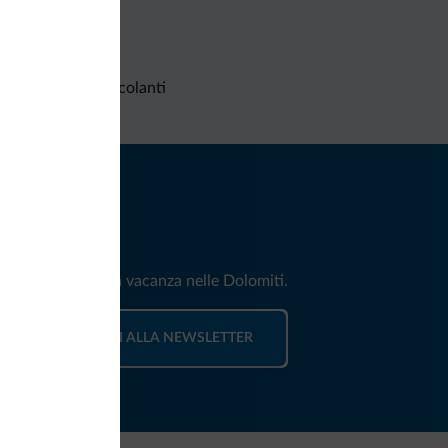
Richieste non vincolanti
iti
e e news per la tua vacanza nelle Dolomiti.
ISCRIVITI ALLA NEWSLETTER