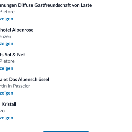
nungen Diffuse Gastfreundschaft von Laste
Pietore
omiti.it
nzeigen
hotel Alpenrose
Vorteilhafte Preise
renzen
nzeigen
s Sol & Nef
Pietore
nzeigen
 auf
halet Das Alpenschlössel
tin in Passeier
nzeigen
iten
Kristall
zo
gebote und Neuigkeiten für Ihren Urlaub in den Dolomiten.
nzeigen