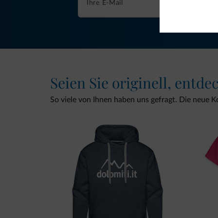
Seien Sie originell, entde
So viele von Ihnen haben uns gefragt. Die neue Kol