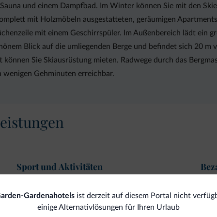
 Sauna und einem Dampfbad. Im Winter können Sie mit den Skie
e komplett mit Holzmöbeln ausgestatteten, geräumigen Apartment
üchenzeile mit einem Geschirrspüler. Im Außenbereich lädt ein 
önem Blick auf die umliegenden Berge und befindet sich 20 m vo
t können Sie Skiausrüstung mieten. Radwege durch das Bergmass
in wenigen Gehminuten erreichbar.
eistungen
Sport und Aktivitäten
Bez
Dolomiti Super Sun
Kre
Garden-Gardenahotels
ist derzeit auf diesem Portal nicht verfügb
einige Alternativlösungen für Ihren Urlaub