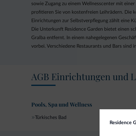
sowie Zugang zu einem Wellnesscenter mit einer
profitieren Sie von kostenfreien Leihrädern. Di
Einrichtungen zur Selbstverpflegung zählt eine K
Die Unterkunft Residence Garden bietet einen sch
Gralba entfernt. In einem nahegelegenen Geschäf
vorbei. Verschiedene Restaurants und Bars sind 
AGB Einrichtungen und L
Pools, Spa und Wellness
Türkisches Bad
Residence 