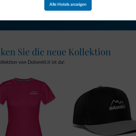
NEWSLETTER ABONNIEREN
Alle Hotels anzeigen
cken Sie die neue Kollektion
lektion von Dolomiti.it ist da!