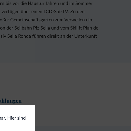
rn bis vor die Haustür fahren und im Sommer
s verfügen über einen LCD-Sat-TV. Zu den
großer Gemeinschaftsgarten zum Verweilen ein.
n der Seilbahn Piz Sella und vom Skilift Plan de
iv Sella Ronda führen direkt an der Unterkunft
ahlungen
ditkarten
ar. Hier sind