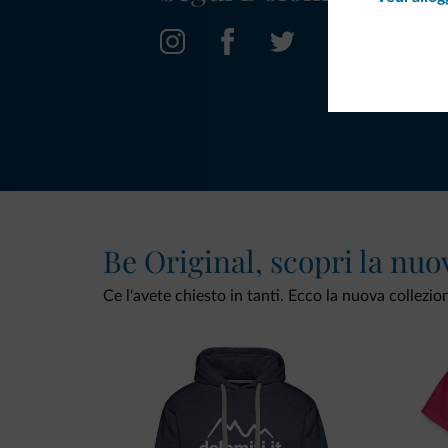
Be Original, scopri la nuo
Ce l'avete chiesto in tanti. Ecco la nuova collezio