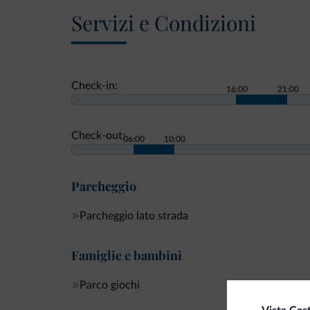
Servizi e Condizioni
Check-in:
16:00
21:00
Check-out:
06:00
10:00
Parcheggio
Parcheggio lato strada
Famiglie e bambini
Parco giochi