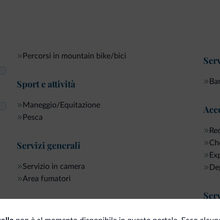
Percorsi in mountain bike/bici
Serv
Ban
Sport e attività
Maneggio/Equitazione
Acco
Pesca
Rec
Che
Servizi generali
Exp
Servizio in camera
Dep
Area fumatori
Serv
Internet
Ser