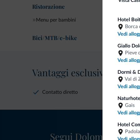
Vista Cast
Ristorazione
Hotel Boi
Menu per bambini
Borca 
Vedi allog
Bici/MTB/e-bike
Giallo Dol
Pieve 
Vedi allog
Vantaggi esclusivi Dolomit
Dormì & D
Val di 
Vedi allog
Contatto diretto
Naturhote
Gais
Vedi allog
Hotel Com
Padola
Segui Dolomiti.it
Vedi allog