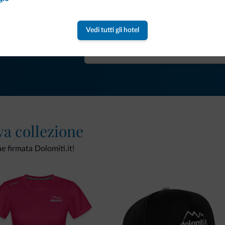
Riceverai informazioni, offerte esclusiv
Vedi tutti gli hotel
va collezione
ne firmata Dolomiti.it!