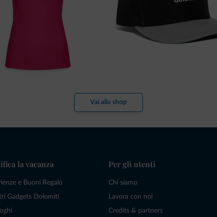
Vai allo shop
ifica la vacanza
Per gli utenti
rienze e Buoni Regalo
Chi siamo
tri Gadgets Dolomiti
Lavora con noi
oghi
Credits & partners