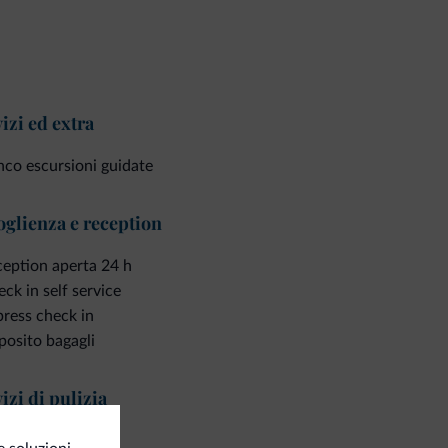
izi ed extra
co escursioni guidate
glienza e reception
eption aperta 24 h
ck in self service
ress check in
osito bagagli
izi di pulizia
vizio lavanderia