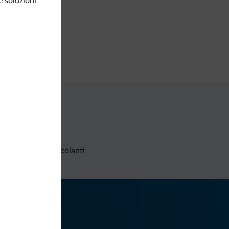
 soluzioni
aggio a secco
iness
a riunioni
Richieste non vincolanti
iti