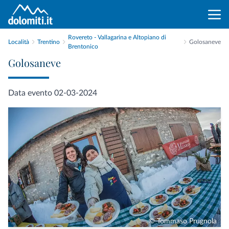
Rovereto - Vallagarina e Altopiano di
Località
Trentino
Golosaneve
Brentonico
Golosaneve
Data evento 02-03-2024
© Tommaso Prugnola