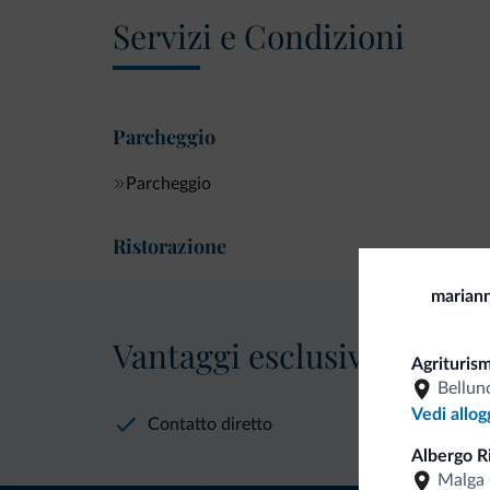
Servizi e Condizioni
Parcheggio
Parcheggio
Ristorazione
marian
Vantaggi esclusivi Dolomit
Agriturism
Bellun
Vedi allog
Contatto diretto
Albergo R
Malga 