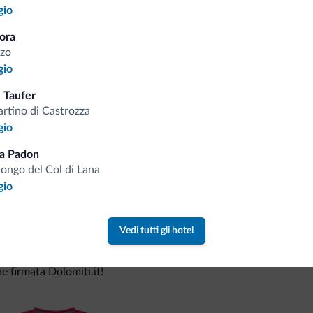
gio
ora
Consigli dalle Dolom
zo
gio
Riceverai informazioni, offerte esclusiv
 Taufer
rtino di Castrozza
gio
a Padon
longo del Col di Lana
gio
Vedi tutti gli hotel
va collezione
ne firmata Dolomiti.it!