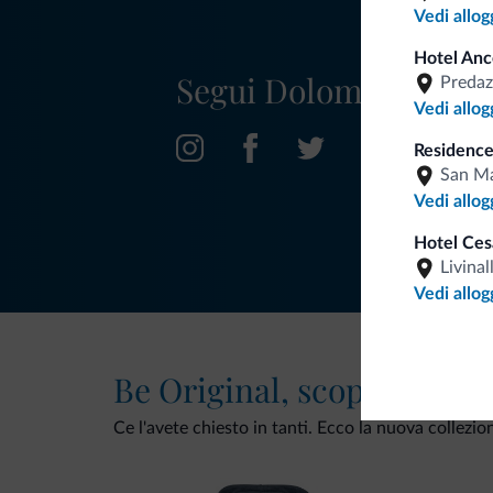
Vedi allog
Hotel Anc
Segui Dolomiti.it
Predaz
Vedi allog
Residence
San Ma
Vedi allog
Hotel Ces
Livinal
Vedi allog
Be Original, scopri la nuo
Ce l'avete chiesto in tanti. Ecco la nuova collezio