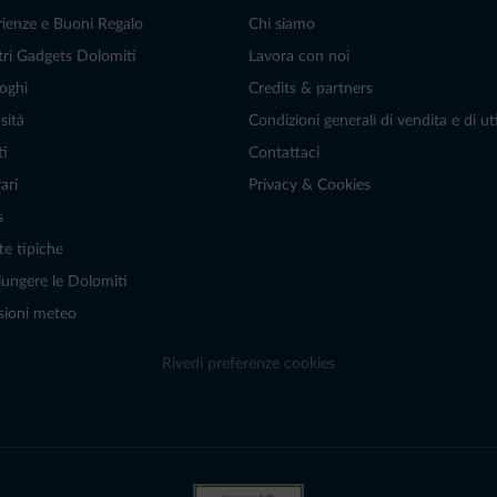
rienze e Buoni Regalo
Chi siamo
tri Gadgets Dolomiti
Lavora con noi
oghi
Credits & partners
sità
Condizioni generali di vendita e di uti
ti
Contattaci
ari
Privacy & Cookies
s
te tipiche
ungere le Dolomiti
sioni meteo
Rivedi preferenze cookies