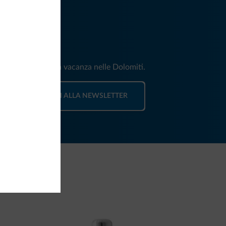
iti
e e news per la tua vacanza nelle Dolomiti.
ISCRIVITI ALLA NEWSLETTER