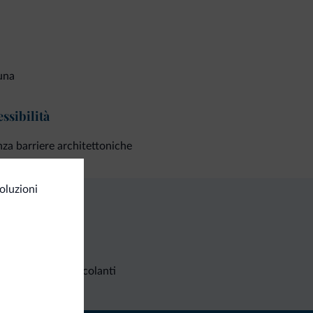
una
ssibilità
za barriere architettoniche
oluzioni
Richieste non vincolanti