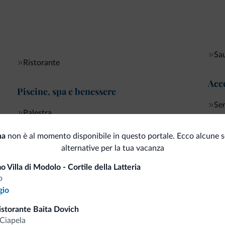
Sa
Ristorante
Acce
Piscine, spa e benessere
Sen
Palestra
na
non è al momento disponibile in questo portale. Ecco alcune s
alternative per la tua vacanza
i.it
o Villa di Modolo - Cortile della Latteria
o
gio
Tariffe vantaggiose
istorante Baita Dovich
Ciapela