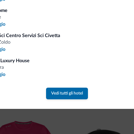
Consigli dalle Dolom
ome
e
gio
Riceverai informazioni, offerte esclusiv
ci Centro Servizi Sci Civetta
Zoldo
gio
 Luxury House
ra
gio
va collezione
Vedi tutti gli hotel
ne firmata Dolomiti.it!