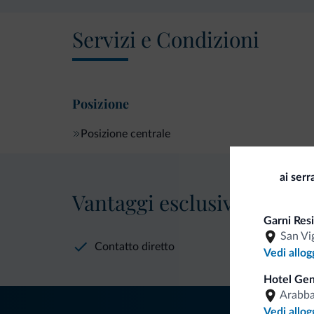
Servizi e Condizioni
Posizione
Posizione centrale
ai serr
Vantaggi esclusivi Dolomit
Garni Res
San Vi
Contatto diretto
Vedi allog
Hotel Gen
Arabb
Vedi allog