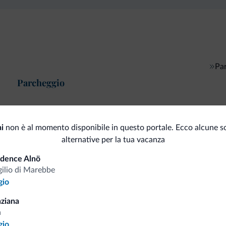
Pa
Parcheggio
ai
non è al momento disponibile in questo portale. Ecco alcune so
i.it
alternative per la tua vacanza
idence Alnö
gilio di Marebbe
Tariffe vantaggiose
gio
ziana
a
gio