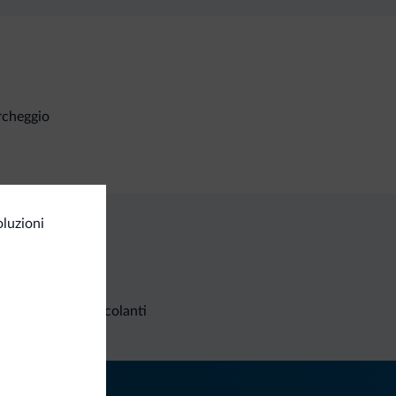
rcheggio
luzioni
Richieste non vincolanti