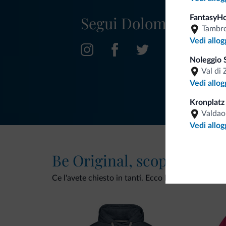
Segui Dolomiti.it
FantasyH
Tambr
Vedi allog
Noleggio S
Val di 
Vedi allog
Kronplatz
Valdao
Vedi allog
Be Original, scopri la nuo
Ce l'avete chiesto in tanti. Ecco la nuova collezio