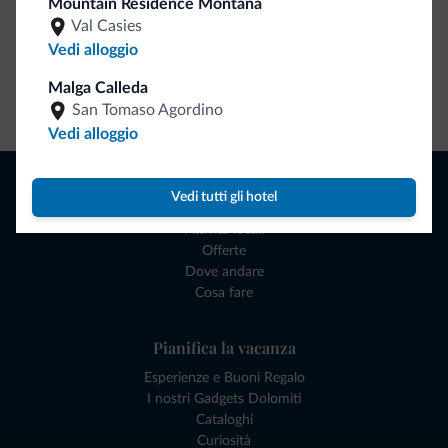
Mountain Residence Montana
Val Casies
Vedi alloggio
Malga Calleda
Vai allo shop
San Tomaso Agordino
Vedi alloggio
Naviga
Vedi tutti gli hotel
Dove dormire
Attività locali
Offerte
Dove andare
Cosa fare
Pianifica la vacanza
Esperienze e Buoni Regalo
I nostri Gadgets Dolomiti
Cataloghi
Curiosità