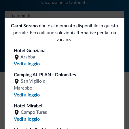
vacanza nelle Dolomiti.
Garni Sorano
non è al momento disponibile in questo
ISCRIVITI ALLA NEWSLETTER
portale. Ecco alcune soluzioni alternative per la tua
vacanza
Segui Dolomiti.it
Hotel Genziana
Arabba
Vedi alloggio
Camping AL PLAN - Dolomites
San Vigilio di
Marebbe
Be Original, scopri la nuova collezione
Vedi alloggio
Ce l'avete chiesto in tanti. Ecco la nuova collezione firmata
Dolomiti.it!
Hotel Mirabell
Campo Tures
Vedi alloggio