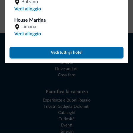
Bolzano
Vedi alloggio
Vai allo shop
House Martina
Limana
Vedi alloggio
Naviga
Dove dormire
Vedi tutti gli hotel
Attività locali
Offerte
Dove andare
Cosa fare
Pianifica la vacanza
Esperienze e Buoni Regalo
I nostri Gadgets Dolomiti
Cataloghi
Curiosità
Eventi
Itinerari