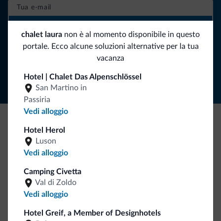
ISCRIVITI ALLA NEWSLETTER
chalet laura
non è al momento disponibile in questo
portale. Ecco alcune soluzioni alternative per la tua
Segui Dolomiti.it
vacanza
Hotel | Chalet Das Alpenschlössel
San Martino in
Passiria
Vedi alloggio
Hotel Herol
Be Original, scopri la nuova collezione
Luson
Ce l'avete chiesto in tanti. Ecco la nuova collezione firmata
Vedi alloggio
Dolomiti.it!
Camping Civetta
Val di Zoldo
Vedi alloggio
Hotel Greif, a Member of Designhotels