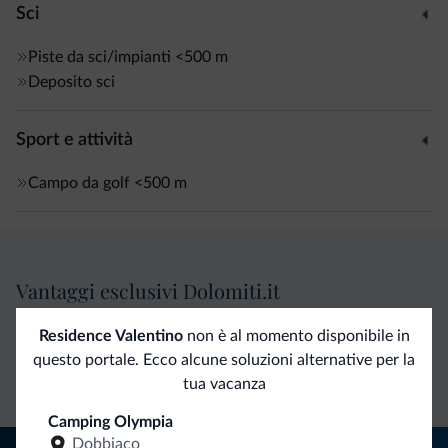
Sci
Piste da sci/impianti
<500 m
Deposito sci
Sport e attività
Campo da golf
<500 m
Vantaggi esclusivi Dolomiti.it
Residence Valentino
non è al momento disponibile in
Contatto
Tariffe
Richieste non
questo portale. Ecco alcune soluzioni alternative per la
diretto
vantaggiose
vincolanti
tua vacanza
Camping Olympia
Dobbiaco