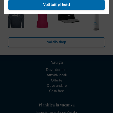
Vedi tutti gli hotel
Vai allo shop
Naviga
Dove dormire
Attività locali
Offerte
Dove andare
Cosa fare
Pianifica la vacanza
Esperienze e Buoni Regalo