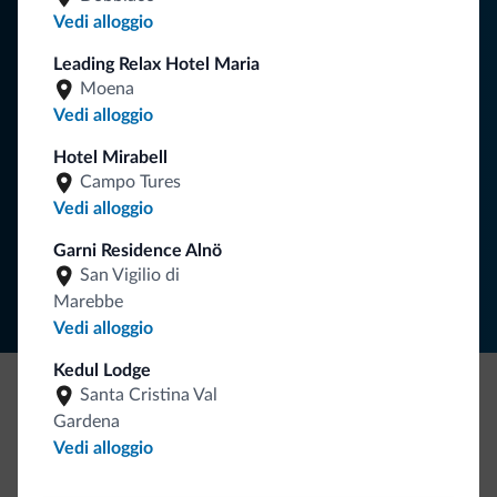
Consigli dalle Dolomiti
Vedi alloggio
Riceverai informazioni, offerte esclusive e news per la tua
Leading Relax Hotel Maria
vacanza nelle Dolomiti.
Moena
Vedi alloggio
Hotel Mirabell
ISCRIVITI ALLA NEWSLETTER
Campo Tures
Vedi alloggio
Segui Dolomiti.it
Garni Residence Alnö
San Vigilio di
Marebbe
Vedi alloggio
Kedul Lodge
Santa Cristina Val
Be Original, scopri la nuova collezione
Gardena
Vedi alloggio
Ce l'avete chiesto in tanti. Ecco la nuova collezione firmata
Dolomiti.it!