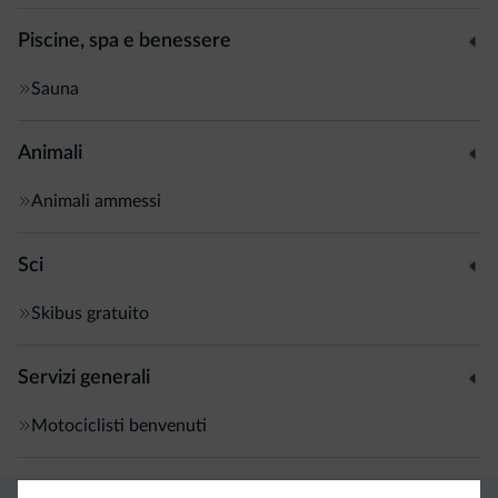
Piscine, spa e benessere
Sauna
Animali
Animali ammessi
Sci
Skibus gratuito
Servizi generali
Motociclisti benvenuti