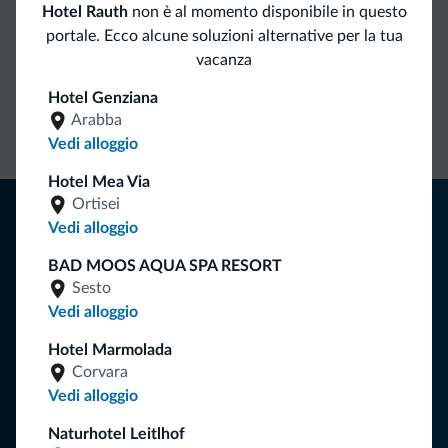
Hotel Rauth
non è al momento disponibile in questo
portale. Ecco alcune soluzioni alternative per la tua
Vantaggi esclusivi Dolomiti.it
vacanza
Contatto
Tariffe
Richieste non
Hotel Genziana
Arabba
diretto
vantaggiose
vincolanti
Vedi alloggio
Hotel Mea Via
Consigli dalle Dolomiti
Ortisei
Vedi alloggio
Riceverai informazioni, offerte esclusive e news per la tua
BAD MOOS AQUA SPA RESORT
vacanza nelle Dolomiti.
Sesto
Vedi alloggio
Hotel Marmolada
ISCRIVITI ALLA NEWSLETTER
Corvara
Vedi alloggio
Segui Dolomiti.it
Naturhotel Leitlhof