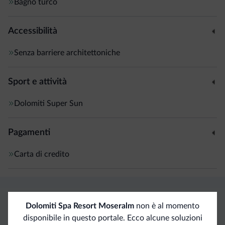
Bagno turco
Accessibilità
Senza barriere architettoniche
Sport e attività
Dolomiti Super Sun
Pagamenti
Carta di credito
Vantaggi esclusivi Dolomiti.it
Dolomiti Spa Resort Moseralm
non è al momento
disponibile in questo portale. Ecco alcune soluzioni