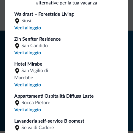
alternative per la tua vacanza
Contatto
Tariffe
Richieste non
Waldrast – Forestside Living
diretto
vantaggiose
vincolanti
Siusi
Vedi alloggio
Consigli dalle Dolomiti
Zin Senfter Residence
San Candido
Riceverai informazioni, offerte esclusive e news per la tua
Vedi alloggio
vacanza nelle Dolomiti.
Hotel Mirabel
San Vigilio di
Marebbe
ISCRIVITI ALLA NEWSLETTER
Vedi alloggio
Appartamenti Ospitalità Diffusa Laste
Segui Dolomiti.it
Rocca Pietore
Vedi alloggio
Lavanderia self-service Bloomest
Selva di Cadore