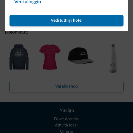
Vedi alloggio
Be Original, scopri la nuova collezione
Vedi tutti gli hotel
Ce l'avete chiesto in tanti. Ecco la nuova collezione firmata
Dolomiti.it!
Vai allo shop
Naviga
Dove dormire
Attività locali
Offerte