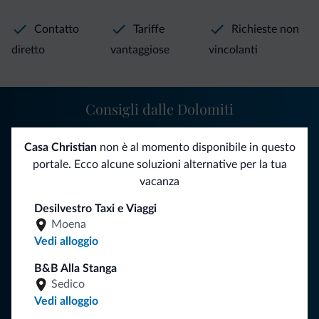
Contatto
Tariffe
Richieste non
diretto
vantaggiose
vincolanti
Consigli dalle Dolomiti
Riceverai informazioni, offerte esclusive e news per la tua
Casa Christian
non è al momento disponibile in questo
vacanza nelle Dolomiti.
portale. Ecco alcune soluzioni alternative per la tua
vacanza
Desilvestro Taxi e Viaggi
ISCRIVITI ALLA NEWSLETTER
Moena
Vedi alloggio
Segui Dolomiti.it
B&B Alla Stanga
Sedico
Vedi alloggio