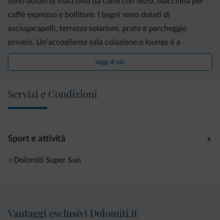
sono dotati di macchina da caffè con filtro, macchina per
caffè espresso e bollitore. I bagni sono dotati di
asciugacapelli, terrazza solarium, prato e parcheggio
privato. Un'accogliente sala colazione o lounge è a
disposizione dei nostri ospiti.
Leggi di più
In estate siamo un punto di partenza ideale per bellissime
passeggiate ed escursioni. In inverno si raggiungono
Servizi e Condizioni
facilmente le due zone sciistiche Carezza e Skicenter
Latemar.
Siamo lieti di ospitarVi!
Sport e attività
Tina & Christian
Dolomiti Super Sun
Vantaggi esclusivi Dolomiti.it