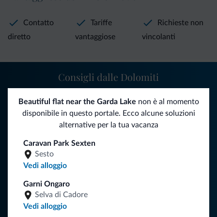
Contatto
Tariffe
Richieste non
diretto
vantaggiose
vincolanti
Consigli dalle Dolomiti
Riceverai informazioni, offerte esclusive e news per la tua
Beautiful flat near the Garda Lake
non è al momento
vacanza nelle Dolomiti.
disponibile in questo portale. Ecco alcune soluzioni
alternative per la tua vacanza
Caravan Park Sexten
ISCRIVITI ALLA NEWSLETTER
Sesto
Vedi alloggio
Segui Dolomiti.it
Garni Ongaro
Selva di Cadore
Vedi alloggio