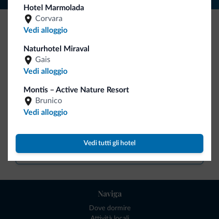
Hotel Marmolada
Corvara
Vedi alloggio
Be Original, scopri la nuova collezione
Naturhotel Miraval
Ce l'avete chiesto in tanti. Ecco la nuova collezione firmata
Gais
Dolomiti.it!
Vedi alloggio
Montis – Active Nature Resort
Brunico
Vedi alloggio
Vedi tutti gli hotel
Vai allo shop
Naviga
Dove dormire
Attività locali