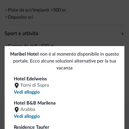
Piste da sci/impianti
<500 m
Deposito sci
Sport e attività
Campo da golf
<500 m
Percorsi trekking
Maribel Hotel
non è al momento disponibile in questo
portale. Ecco alcune soluzioni alternative per la tua
vacanza
Servizi generali
Hotel Edelweiss
Cassetta di sicurezza
Forni di Sopra
Wi-Fi in camera
Vedi alloggio
Hotel B&B Marilena
Arabba
Vedi alloggio
Vantaggi esclusivi Dolomiti.it
Residence Taufer