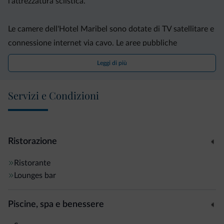
l'attrezzatura sciistica.
Le camere dell'Hotel Maribel sono dotate di TV satellitare e
connessione internet via cavo. Le aree pubbliche
dell'albergo sono coperte dalla connessione Wi-Fi gratuita.
Leggi di più
A vostra disposizione anche un ristorante, un bar e una
Servizi e Condizioni
terrazza.
Le seggiovie Grosté 1 Express e Predalgo Express distano
meno di 2 km.
Ristorazione
Ristorante
Tariffe scontate per soggiorni più lunghi di 4 notti.
Lounges bar
Piscine, spa e benessere