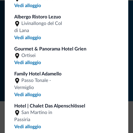
Vedi alloggio
Consigli dalle Dolomiti
Albergo Ristoro Lezuo
Riceverai informazioni, offerte esclusive e news per la tua
Livinallongo del Col
vacanza nelle Dolomiti.
di Lana
Vedi alloggio
Gourmet & Panorama Hotel Grien
ISCRIVITI ALLA NEWSLETTER
Ortisei
Vedi alloggio
Segui Dolomiti.it
Family Hotel Adamello
Passo Tonale -
Vermiglio
Vedi alloggio
Hotel | Chalet Das Alpenschlössel
San Martino in
Be Original, scopri la nuova collezione
Passiria
Vedi alloggio
Ce l'avete chiesto in tanti. Ecco la nuova collezione firmata