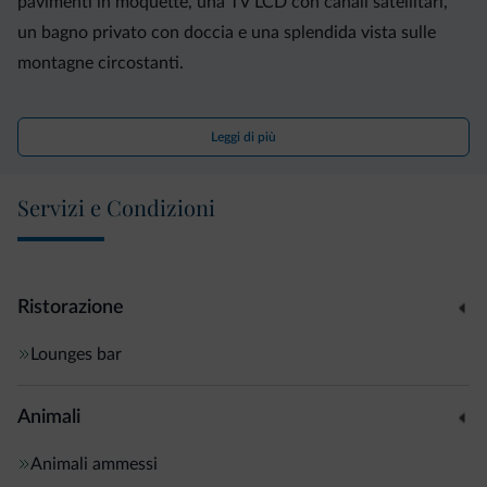
pavimenti in moquette, una TV LCD con canali satellitari,
un bagno privato con doccia e una splendida vista sulle
montagne circostanti.
Il Garni Norma serve una colazione a buffet con prodotti
Leggi di più
dolci e salati, tra cui salumi, formaggi, paté, frutta e, in
alcuni casi, anche torte fatte in casa.
Servizi e Condizioni
Su richiesta potrete partecipare a corsi di nuoto, di sci e di
snowboard.
Ristorazione
Proprio di fronte all'ingresso troverete la fermata dello
Lounges bar
skibus pubblico gratuito, con corse ogni 30 minuti. Il Garni
Norma dista 300 metri dalla fermata degli autobus per
Animali
Trento e 900 metri dalla piazza principale di Madonna di
Campiglio.
Animali ammessi