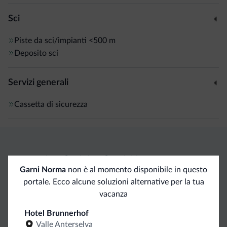
Sci
Piste da sci/impianti
<500 m
Deposito sci
Servizi generali
Cassetta di sicurezza
Vantaggi esclusivi Dolomiti.it
Garni Norma
non è al momento disponibile in questo
portale. Ecco alcune soluzioni alternative per la tua
Contatto
Tariffe
Richieste non
vacanza
diretto
vantaggiose
vincolanti
Hotel Brunnerhof
Valle Anterselva