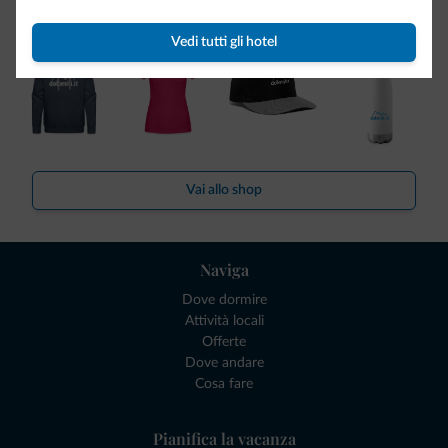
Dolomiti.it!
Vedi tutti gli hotel
Vai allo shop
Naviga
Dove dormire
Attività locali
Offerte
Dove andare
Cosa fare
Pianifica la vacanza