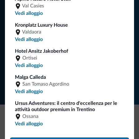
Val Casies
Consigli dalle Dolomiti
Vedi alloggio
Riceverai informazioni, offerte esclusive e news per la tua
Kronplatz Luxury House
vacanza nelle Dolomiti.
Valdaora
Vedi alloggio
Hotel Ansitz Jakoberhof
ISCRIVITI ALLA NEWSLETTER
Ortisei
Vedi alloggio
Segui Dolomiti.it
Malga Calleda
San Tomaso Agordino
Vedi alloggio
Ursus Adventures: il centro d'eccellenza per le
attività outdoor premium in Trentino
Ossana
Be Original, scopri la nuova collezione
Vedi alloggio
Ce l'avete chiesto in tanti. Ecco la nuova collezione firmata