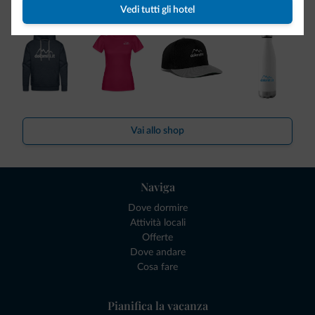
Dolomiti.it!
Vedi tutti gli hotel
Vai allo shop
Naviga
Dove dormire
Attività locali
Offerte
Dove andare
Cosa fare
Pianifica la vacanza