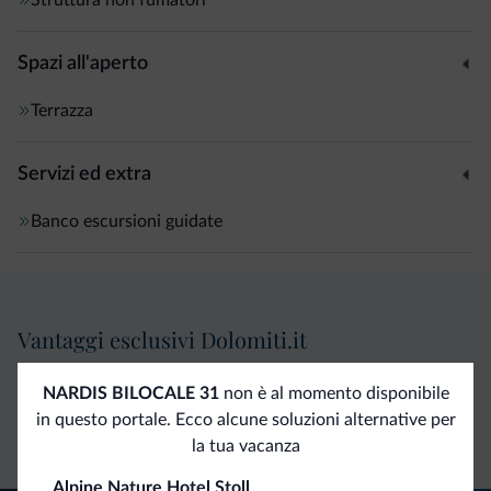
Spazi all'aperto
Terrazza
Servizi ed extra
Banco escursioni guidate
Vantaggi esclusivi Dolomiti.it
NARDIS BILOCALE 31
non è al momento disponibile
Contatto
Tariffe
Richieste non
in questo portale. Ecco alcune soluzioni alternative per
diretto
vantaggiose
vincolanti
la tua vacanza
Alpine Nature Hotel Stoll