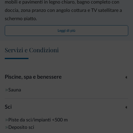
mobili e pavimenti in legno chiaro, bagno completo con
doccia, zona pranzo con angolo cottura e TV satellitare a
schermo piatto.
Leggi di più
Siete invitati ad accomodarvi sulla terrazza arredata con
tavoli e ombrelloni e a prenotare una sessione di relax
Servizi e Condizioni
presso la piccola area benessere.
Operativo una volta al mattino e una nel pomeriggio, lo
skibus pubblico gratuito per il comprensorio sciistico della
Piscine, spa e benessere
Plose ferma a 50 metri dal residence. Nelle vicinanze ferma
Sauna
anche l'autobus per Bressanone, distante 15 km.
Sci
Piste da sci/impianti
<500 m
Deposito sci