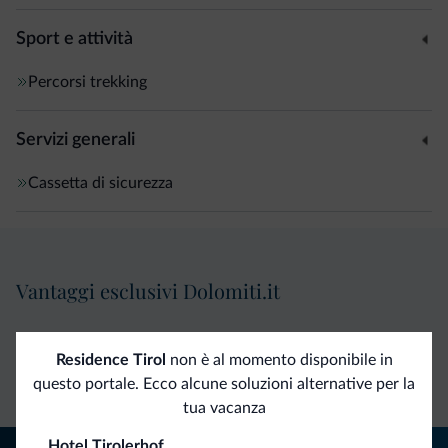
Sport e attività
Percorsi trekking
Servizi generali
Cassetta di sicurezza
Vantaggi esclusivi Dolomiti.it
Contatto
Tariffe
Richieste non
Residence Tirol
non è al momento disponibile in
diretto
vantaggiose
vincolanti
questo portale. Ecco alcune soluzioni alternative per la
tua vacanza
Hotel Tirolerhof