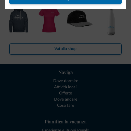
Vai allo shop
Naviga
Dove dormire
Attività locali
Offerte
Dove andare
Cosa fare
Pianifica la vacanza
Esperienze e Buoni Regalo