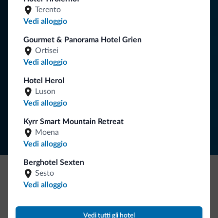
Consigli dalle Dolomiti
Terento
Vedi alloggio
Riceverai informazioni, offerte esclusive e news per la tua
vacanza nelle Dolomiti.
Gourmet & Panorama Hotel Grien
Ortisei
Vedi alloggio
ISCRIVITI ALLA NEWSLETTER
Hotel Herol
Luson
Vedi alloggio
Segui Dolomiti.it
Kyrr Smart Mountain Retreat
Moena
Vedi alloggio
Berghotel Sexten
Sesto
Be Original, scopri la nuova collezione
Vedi alloggio
Ce l'avete chiesto in tanti. Ecco la nuova collezione firmata
Dolomiti.it!
Vedi tutti gli hotel