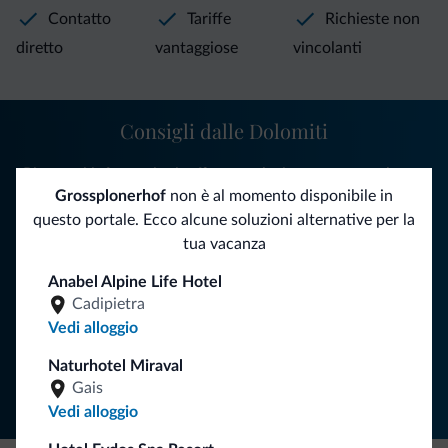
Contatto
Tariffe
Richieste non
diretto
vantaggiose
vincolanti
Consigli dalle Dolomiti
Riceverai informazioni, offerte esclusive e news per la tua
Grossplonerhof
non è al momento disponibile in
vacanza nelle Dolomiti.
questo portale. Ecco alcune soluzioni alternative per la
tua vacanza
ISCRIVITI ALLA NEWSLETTER
Anabel Alpine Life Hotel
Cadipietra
Vedi alloggio
Segui Dolomiti.it
Naturhotel Miraval
Gais
Vedi alloggio